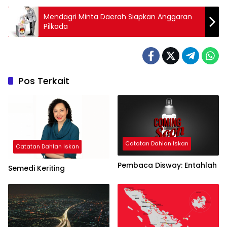
Mendagri Minta Daerah Siapkan Anggaran
Pilkada
Pos Terkait
Catatan Dahlan Iskan
Catatan Dahlan Iskan
Pembaca Disway: Entahlah
Semedi Keriting