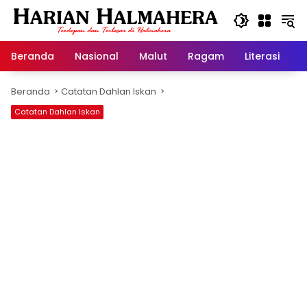
Langsung
ke
konten
Beranda
Nasional
Malut
Ragam
Literasi
H
Beranda
Catatan Dahlan Iskan
Catatan Dahlan Iskan