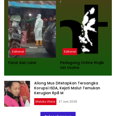
Editorial
Editorial
Fatal dan Lalai
Pedagang Online Wajib
Izin Usaha
Aliong Mus Ditetapkan Tersangka
Korupsi ISDA, Kejati Malut Temukan
Kerugian Rp8 M
Maluku Utara
27 Juni 2026