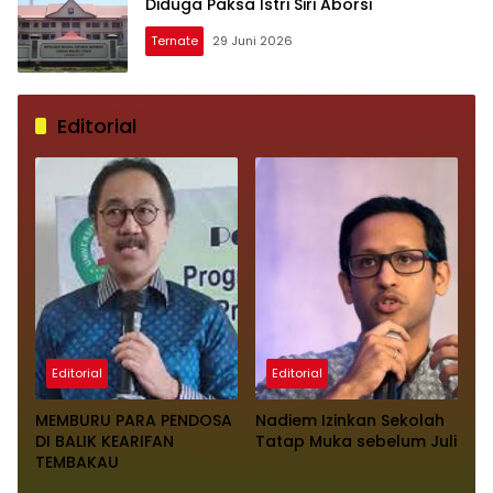
Diduga Paksa Istri Siri Aborsi
Ternate
29 Juni 2026
Editorial
Editorial
Editorial
MEMBURU PARA PENDOSA
Nadiem Izinkan Sekolah
DI BALIK KEARIFAN
Tatap Muka sebelum Juli
TEMBAKAU