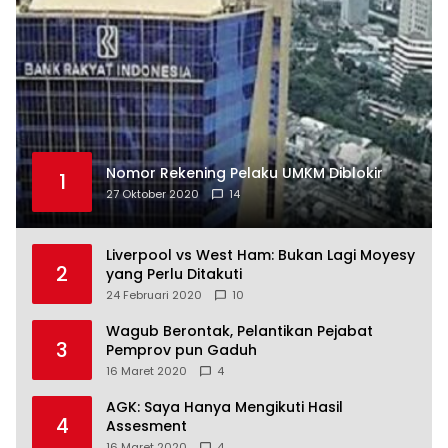
Nomor Rekening Pelaku UMKM Diblokir
1
27 Oktober 2020
14
Liverpool vs West Ham: Bukan Lagi Moyesy
2
yang Perlu Ditakuti
24 Februari 2020
10
Wagub Berontak, Pelantikan Pejabat
3
Pemprov pun Gaduh
16 Maret 2020
4
AGK: Saya Hanya Mengikuti Hasil
4
Assesment
16 Maret 2020
4