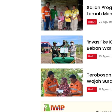
Sajian Pro
Lemah Menc
Halut
22 Agust
‘Invasi’ ke
Beban War
Halut
16 Agust
Terobosan 
Wajah Sur
Halut
11 Agust