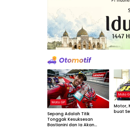
Moto G
Moto GP
Motor, 
buat S
Sepang Adalah Titik
Tonggak Kesuksesan
Bastianini dan Ia Akan