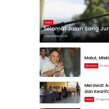
Halut
Selamat Jalan 
5 Desember 2025
Malut, Mis
Ekonomi
19 De
Merawat Ad
dan Kearif
Halut
31 Agust