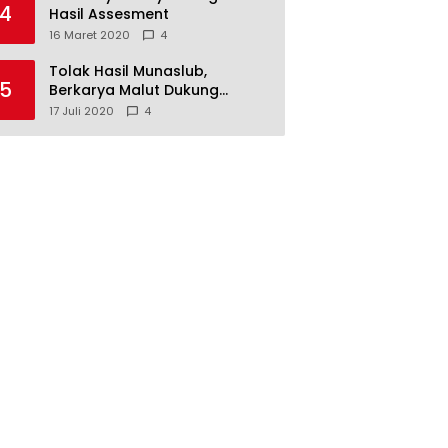
4
Hasil Assesment
16 Maret 2020
4
Tolak Hasil Munaslub,
5
Berkarya Malut Dukung
Tommy Soeharto
17 Juli 2020
4