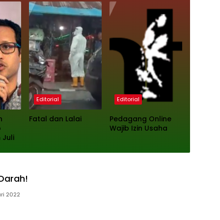
Editorial
Editorial
n
Fatal dan Lalai
Pedagang Online
p
Wajib Izin Usaha
Juli
Darah!
ri 2022