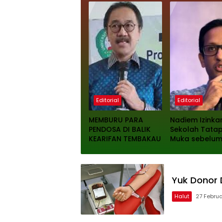
Editorial
Editorial
MEMBURU PARA
Nadiem Izinka
PENDOSA DI BALIK
Sekolah Tata
KEARIFAN TEMBAKAU
Muka sebelum 
Yuk Donor 
Halut
27 Februa