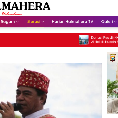
Ragam
Literasi
Harian Halmahera TV
Galeri
Donasi Presdir NHM Untuk Mas
Al Habib Husein Albaar