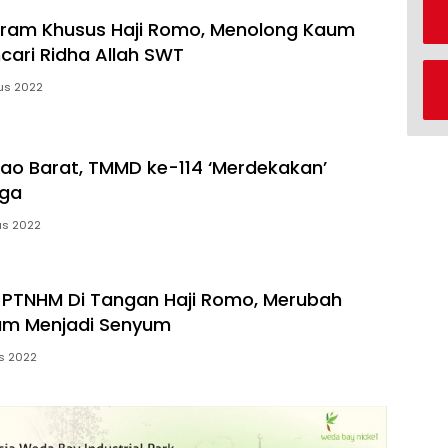
gram Khusus Haji Romo, Menolong Kaum
ari Ridha Allah SWT
us 2022
 Kao Barat, TMMD ke-114 ‘Merdekakan’
ga
us 2022
PTNHM Di Tangan Haji Romo, Merubah
am Menjadi Senyum
us 2022