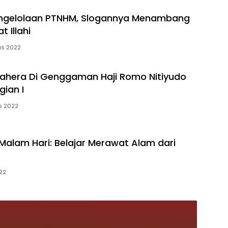
engelolaan PTNHM, Slogannya Menambang
t Illahi
us 2022
ahera Di Genggaman Haji Romo Nitiyudo
gian I
s 2022
 Malam Hari: Belajar Merawat Alam dari
022