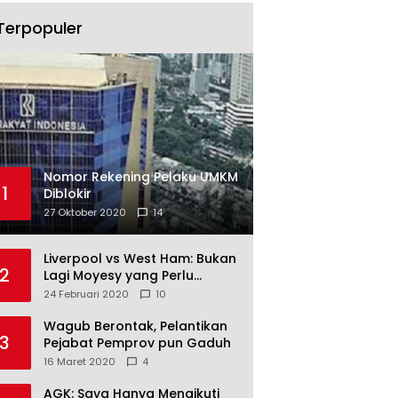
Terpopuler
Nomor Rekening Pelaku UMKM
1
Diblokir
27 Oktober 2020
14
Liverpool vs West Ham: Bukan
2
Lagi Moyesy yang Perlu
Ditakuti
24 Februari 2020
10
Wagub Berontak, Pelantikan
3
Pejabat Pemprov pun Gaduh
16 Maret 2020
4
AGK: Saya Hanya Mengikuti