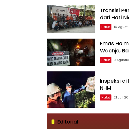
Menjadi Rival Berat di Musim
2024
Transisi P
dari Hati Nia
Halut
10 Agust
Emas Halm
Wachjo, Ba
Halut
9 Agustu
Inspeksi di
NHM
Halut
21 Juli 2
Editorial