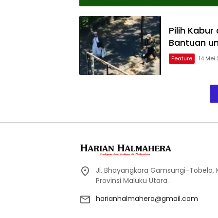
Pilih Kabu
Bantuan un
Feature
14 Mei
Jl. Bhayangkara Gamsungi-Tobelo,
Provinsi Maluku Utara.
harianhalmahera@gmail.com