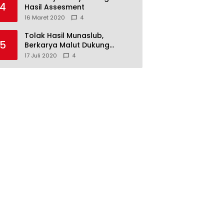
4
Hasil Assesment
16 Maret 2020
4
Tolak Hasil Munaslub,
5
Berkarya Malut Dukung
Tommy Soeharto
17 Juli 2020
4