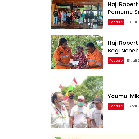
Haji Rober
Pomumu Set
Feature
23 Juli
Haji Rober
Bagi Nenek
Feature
15 Juli
Yaumul Mil
Feature
7 April