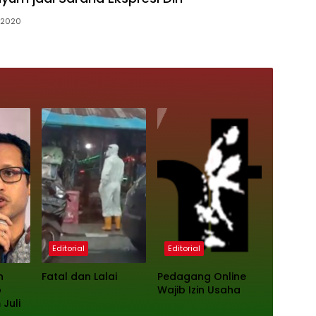
i 2020
Editorial
Editorial
n
Fatal dan Lalai
Pedagang Online
p
Wajib Izin Usaha
Juli