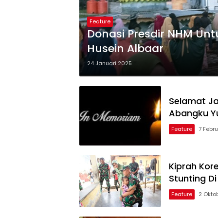
Feature
Donasi Presdir NHM Unt
Husein Albaar
24 Januari 2025
Selamat Ja
Abangku Yu
Feature
7 Febr
Kiprah Kor
Stunting Di
Feature
2 Okto