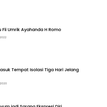
u Fii Umrik Ayahanda H Romo
 2022
asuk Tempat Isolasi Tiga Hari Jelang
i 2020
yum jadi Sarana Ekspresi Diri