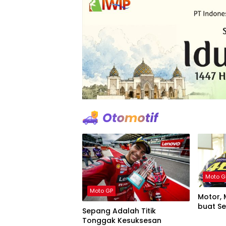
Moto G
Moto GP
Motor, 
buat S
Sepang Adalah Titik
Tonggak Kesuksesan