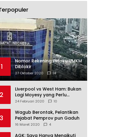
Terpopuler
Nomor Rekening Pelaku UMKM
1
Diblokir
27 Oktober 2020
14
Liverpool vs West Ham: Bukan
2
Lagi Moyesy yang Perlu
Ditakuti
24 Februari 2020
10
Wagub Berontak, Pelantikan
3
Pejabat Pemprov pun Gaduh
16 Maret 2020
4
AGK: Saya Hanya Mengikuti