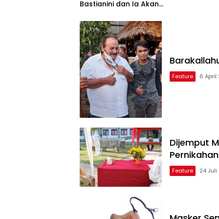
Bastianini dan Ia Akan
Menjadi Rival Berat di Musim
2024
Barakallah
Feature
6 April
Dijemput M
Pernikahan
Feature
24 Jul
Masker Sen