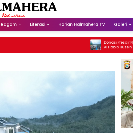
Ragam
Literasi
Harian Halmahera TV
Galeri
Donasi Presdir NHM Untuk M
Al Habib Husein Albaar