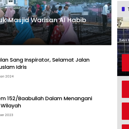
uk Masjid Warisan Al Habib
lan Sang Inspirator, Selamat Jalan
slam Idris
uari 2024
em 152/Baabullah Dalam Menangani
 Wilayah
ber 2023