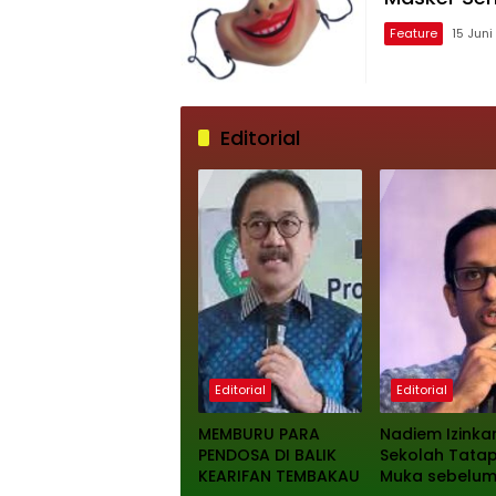
Feature
15 Jun
Editorial
Editorial
Editorial
MEMBURU PARA
Nadiem Izinka
PENDOSA DI BALIK
Sekolah Tata
KEARIFAN TEMBAKAU
Muka sebelum 