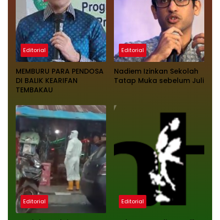
Editorial
Editorial
MEMBURU PARA PENDOSA
Nadiem Izinkan Sekolah
DI BALIK KEARIFAN
Tatap Muka sebelum Juli
TEMBAKAU
Editorial
Editorial