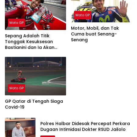
Moto GP
Moto GP
Motor, Mobil, dan Tak
Cuma buat Senang-
Sepang Adalah Titik
Senang
Tonggak Kesuksesan
Bastianini dan Ia Akan
Menjadi Rival Berat di
Musim 2024
Moto GP
GP Qatar di Tengah Siaga
Covid-19
Polres Halbar Didesak Percepat Perkara
Dugaan Intimidasi Dokter RSUD Jailolo