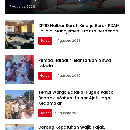
Jailolo Harap Ada Suntikan Dana
7 Agustus 2026
DPRD Halbar Soroti Kinerja Buruk PDAM
Jailolo, Manajemen Diminta Berbenah
Halbar
4 Agustus 2026
Pemda Halbar ‘Telantarkan’ Siswa
Loloda
Halbar
4 Agustus 2026
Temui Warga Bataka-Tuguis Pasca
Bentrok, Wabup Halbar Ajak Jaga
Kedamaian
Halbar
4 Agustus 2026
Dorong Kepatuhan Wajib Pajak,