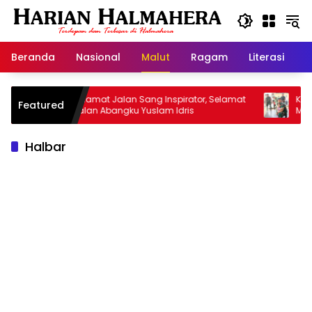
Langsung
ke
konten
Beranda
Nasional
Malut
Ragam
Literasi
H
Selamat Jalan Sang Inspirator, Selamat
Kiprah Korem 15
Featured
Jalan Abangku Yuslam Idris
Menangani Stunti
Halbar