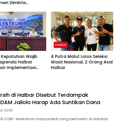
men Diminta
ah
Halbar
 Kepatuhan Wajib
4 Putra Malut Lolos Seleksi
Bapenda Halbar
Wasit Nasional, 2 Orang Asal
kan Implementasi
Halbar
g Box Bersama Bank
-Malut
Bersih di Halbar Disebut Terdampak
DAM Jailolo Harap Ada Suntikan Dana
us 2026
A.COM– keresahan masyarakat yang bermukim di dataran