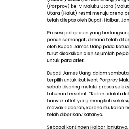
(Porprov) ke-V Maluku Utara (Malu
Utara (Halut) resmi menuju arena p
telah dilepas oleh Bupati Halbar, J
Prosesi pelepasan yang berlangsung 
penuh semangat, dimana telah dit
oleh Bupati James Uang pada ketua
turut disaksikan oleh sejumlah peja
untuk para atlet.
Bupati James Uang, dalam sambut
terpilih untuk ikut ivent Porprov Ma
sebab disaring melalui proses selek
tahunan tersebut. “Kalian adalah du
banyak atlet yang mengikuti selek
mewakili daerah, karena itu, kalia
telah diberikan,”katanya.
Sebagai kontingen Halbar lanjutnya