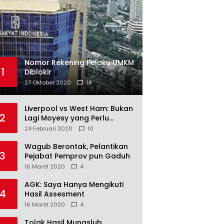
Nomor Rekening Pelaku UMKM
1
Diblokir
27 Oktober 2020
14
Liverpool vs West Ham: Bukan
2
Lagi Moyesy yang Perlu
Ditakuti
24 Februari 2020
10
Wagub Berontak, Pelantikan
3
Pejabat Pemprov pun Gaduh
16 Maret 2020
4
AGK: Saya Hanya Mengikuti
4
Hasil Assesment
16 Maret 2020
4
Tolak Hasil Munaslub,