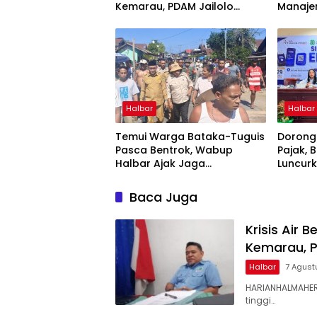
Kemarau, PDAM Jailolo
Manaje
Harap Ada Suntikan Dana
Berben
Halbar
Halbar
Temui Warga Bataka-Tuguis
Dorong
Pasca Bentrok, Wabup
Pajak, 
Halbar Ajak Jaga
Luncur
Kedamaian
Tappin
Maluku
Baca Juga
Krisis Air 
Kemarau, P
Halbar
7 Agust
HARIANHALMAHER
tinggi…