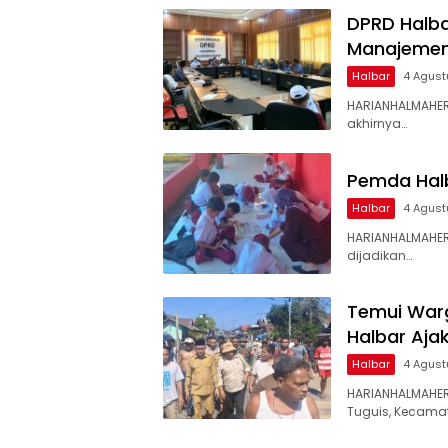
DPRD Halbar
Manajemen
Halbar
4 Agust
HARIANHALMAHER
akhirnya…
Pemda Halb
Halbar
4 Agust
HARIANHALMAHER
dijadikan…
Temui War
Halbar Aja
Halbar
4 Agust
HARIANHALMAHER
Tuguis, Kecama