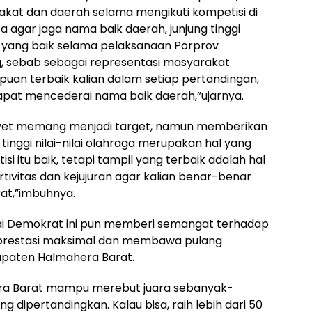
akat dan daerah selama mengikuti kompetisi di
a agar jaga nama baik daerah, junjung tinggi
p yang baik selama pelaksanaan Porprov
, sebab sebagai representasi masyarakat
uan terbaik kalian dalam setiap pertandingan,
apat mencederai nama baik daerah,”ujarnya.
vet memang menjadi target, namun memberikan
inggi nilai-nilai olahraga merupakan hal yang
i itu baik, tetapi tampil yang terbaik adalah hal
ortivitas dan kejujuran agar kalian benar-benar
at,”imbuhnya.
rtai Demokrat ini pun memberi semangat terhadap
h prestasi maksimal dan membawa pulang
upaten Halmahera Barat.
ra Barat mampu merebut juara sebanyak-
 dipertandingkan. Kalau bisa, raih lebih dari 50