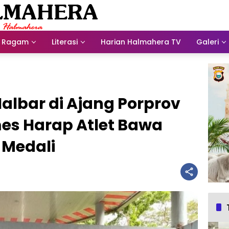
Ragam
Literasi
Harian Halmahera TV
Galeri
albar di Ajang Porprov
es Harap Atlet Bawa
 Medali