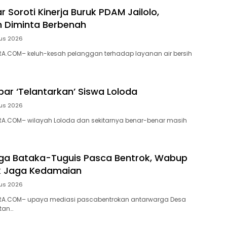
 Soroti Kinerja Buruk PDAM Jailolo,
 Diminta Berbenah
us 2026
A.COM– keluh-kesah pelanggan terhadap layanan air bersih
ar ‘Telantarkan’ Siswa Loloda
us 2026
A.COM– wilayah Loloda dan sekitarnya benar-benar masih
ga Bataka-Tuguis Pasca Bentrok, Wabup
k Jaga Kedamaian
us 2026
A.COM– upaya mediasi pascabentrokan antarwarga Desa
tan…