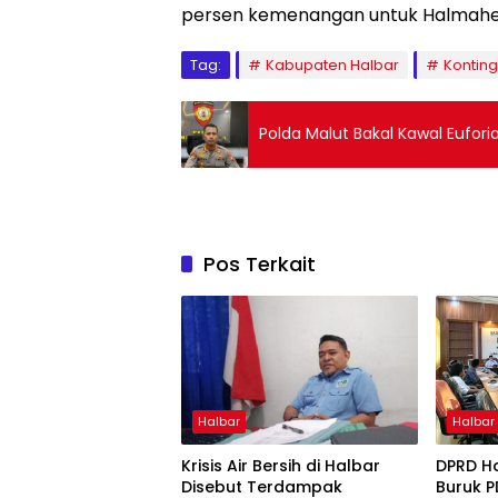
persen kemenangan untuk Halmahera
Tag:
Kabupaten Halbar
Kontin
Polda Malut Bakal Kawal Euforia
Pos Terkait
Halbar
Halbar
Krisis Air Bersih di Halbar
DPRD Ha
Disebut Terdampak
Buruk P