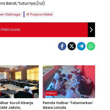
 Barat,”tuturnya.(rul)
gen Olahraga
Porprov Malut
 Piala Dunia
Halbar
lbar Soroti Kinerja
Pemda Halbar ‘Telantarkan’
DAM Jailolo,
Siswa Loloda