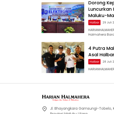
Dorong Kep
Luncurkan 
Maluku-Ma
Halbar
29 Juli
HARIANHALMAHE
Halmahera Bara
4 Putra Mal
Asal Halba
Halbar
28 Juli
HARIANHALMAHER
Jl. Bhayangkara Gamsungi-Tobelo,
Provinsi Maluku Utara.