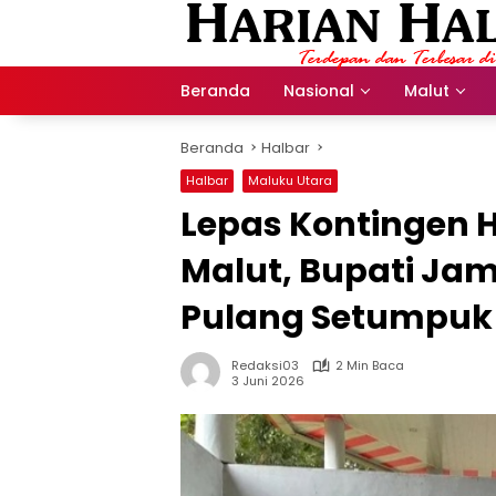
Langsung
ke
konten
Beranda
Nasional
Malut
Beranda
Halbar
Halbar
Maluku Utara
Lepas Kontingen H
Malut, Bupati Jam
Pulang Setumpuk
Redaksi03
2 Min Baca
3 Juni 2026