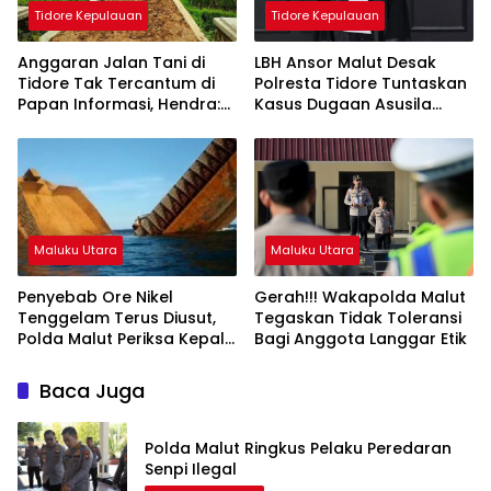
Tidore Kepulauan
Tidore Kepulauan
Anggaran Jalan Tani di
LBH Ansor Malut Desak
Tidore Tak Tercantum di
Polresta Tidore Tuntaskan
Papan Informasi, Hendra:
Kasus Dugaan Asusila
Ini Patut Dicurigai
Oknum Polisi
Maluku Utara
Maluku Utara
Penyebab Ore Nikel
Gerah!!! Wakapolda Malut
Tenggelam Terus Diusut,
Tegaskan Tidak Toleransi
Polda Malut Periksa Kepala
Bagi Anggota Langgar Etik
UPTD Pelabuhan Weda
Baca Juga
Polda Malut Ringkus Pelaku Peredaran
Senpi Ilegal