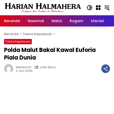
Langsung
ke
konten
Beranda
Nasional
Malut
Ragam
Literasi
H
Beranda
Tidore Kepulauan
Tidore Kepulauan
Polda Malut Bakal Kawal Euforia
Piala Dunia
Redaksi03
2 Min Baca
3 Juni 2026