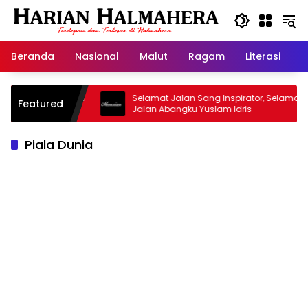
Langsung
ke
konten
Beranda
Nasional
Malut
Ragam
Literasi
H
asjid Warisan
Selamat Jalan Sang Inspirator, Selamat
Featured
Jalan Abangku Yuslam Idris
Piala Dunia