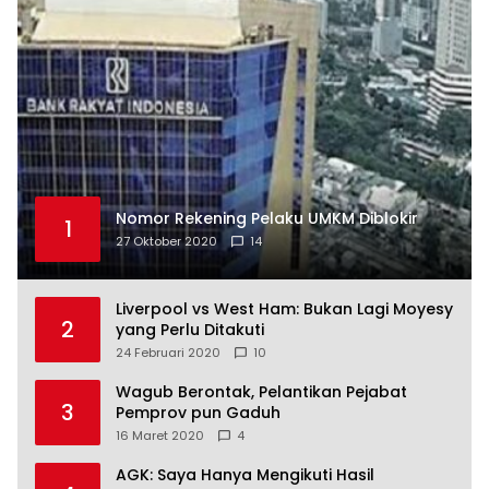
Nomor Rekening Pelaku UMKM Diblokir
1
27 Oktober 2020
14
Liverpool vs West Ham: Bukan Lagi Moyesy
2
yang Perlu Ditakuti
24 Februari 2020
10
Wagub Berontak, Pelantikan Pejabat
3
Pemprov pun Gaduh
16 Maret 2020
4
AGK: Saya Hanya Mengikuti Hasil