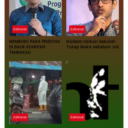
Editorial
Editorial
MEMBURU PARA PENDOSA
Nadiem Izinkan Sekolah
DI BALIK KEARIFAN
Tatap Muka sebelum Juli
TEMBAKAU
Editorial
Editorial