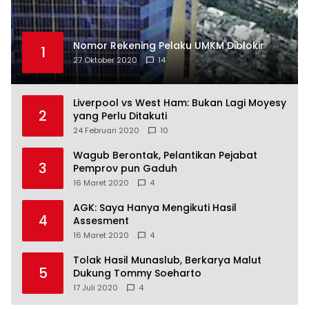
Nomor Rekening Pelaku UMKM Diblokir
1
27 Oktober 2020
14
Liverpool vs West Ham: Bukan Lagi Moyesy
2
yang Perlu Ditakuti
24 Februari 2020
10
Wagub Berontak, Pelantikan Pejabat
3
Pemprov pun Gaduh
16 Maret 2020
4
AGK: Saya Hanya Mengikuti Hasil
4
Assesment
16 Maret 2020
4
Tolak Hasil Munaslub, Berkarya Malut
5
Dukung Tommy Soeharto
17 Juli 2020
4