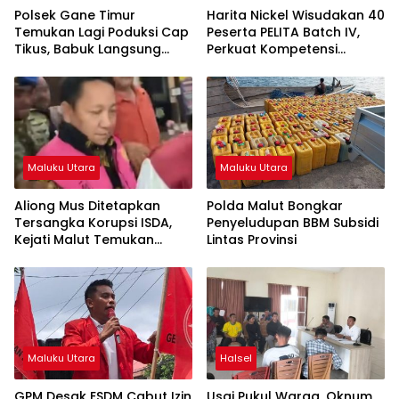
Polsek Gane Timur
Harita Nickel Wisudakan 40
Temukan Lagi Poduksi Cap
Peserta PELITA Batch IV,
Tikus, Babuk Langsung
Perkuat Kompetensi
Dimusnahkan
Tenaga Kerja Lokal Pulau
Obi
Maluku Utara
Maluku Utara
Aliong Mus Ditetapkan
Polda Malut Bongkar
Tersangka Korupsi ISDA,
Penyeludupan BBM Subsidi
Kejati Malut Temukan
Lintas Provinsi
Kerugian Rp8 M
Maluku Utara
Halsel
GPM Desak ESDM Cabut Izin
Usai Pukul Warga, Oknum