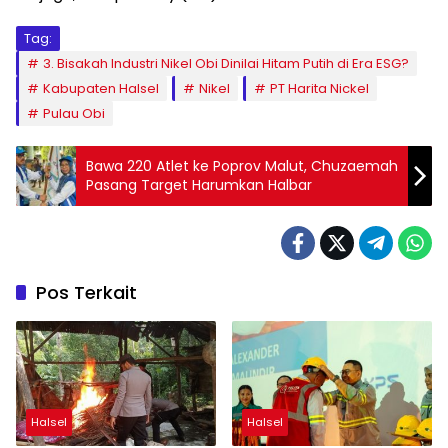
Tag:
3. Bisakah Industri Nikel Obi Dinilai Hitam Putih di Era ESG?
Kabupaten Halsel
Nikel
PT Harita Nickel
Pulau Obi
Bawa 220 Atlet ke Poprov Malut, Chuzaemah
Pasang Target Harumkan Halbar
Pos Terkait
Halsel
Halsel