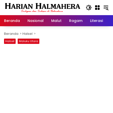
Langsung
ke
konten
Beranda
Nasional
Malut
Ragam
Literasi
H
Beranda
Halsel
Halsel
Maluku Utara