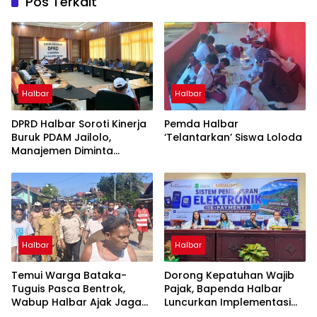
Pos Terkait
Halbar
Halbar
DPRD Halbar Soroti Kinerja
Pemda Halbar
Buruk PDAM Jailolo,
‘Telantarkan’ Siswa Loloda
Manajemen Diminta
Berbenah
Halbar
Halbar
Temui Warga Bataka-
Dorong Kepatuhan Wajib
Tuguis Pasca Bentrok,
Pajak, Bapenda Halbar
Wabup Halbar Ajak Jaga
Luncurkan Implementasi
Kedamaian
Tapping Box Bersama