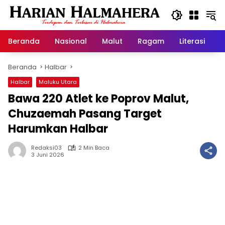
Langsung
ke
konten
Beranda
Nasional
Malut
Ragam
Literasi
H
Beranda
Halbar
Halbar
Maluku Utara
Bawa 220 Atlet ke Poprov Malut,
Chuzaemah Pasang Target
Harumkan Halbar
Redaksi03
2 Min Baca
3 Juni 2026