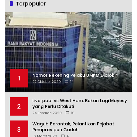
Terpopuler
Nomor Rekening Pelaku UMKM Diblokir
1
27 Oktober 2020
14
Liverpool vs West Ham: Bukan Lagi Moyesy
2
yang Perlu Ditakuti
24 Februari 2020
10
Wagub Berontak, Pelantikan Pejabat
3
Pemprov pun Gaduh
16 Maret 2020
4