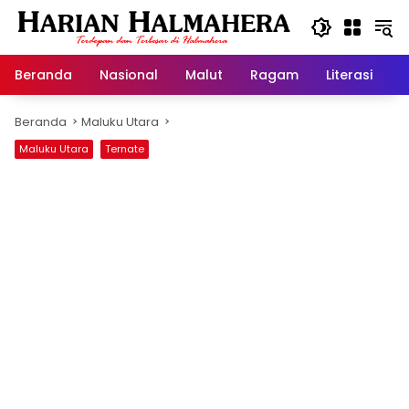
Langsung
ke
konten
Beranda
Nasional
Malut
Ragam
Literasi
H
Beranda
Maluku Utara
Maluku Utara
Ternate