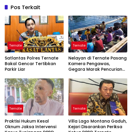
Pos Terkait
Ternate
Ternate
Satlantas Polres Ternate
Nelayan di Ternate Pasang
Bakal Gencar Tertibkan
Kamera Pengawas,
Parkir Liar
Gegara Marak Pencurian
Alat Tangkap
Ternate
Ternate
Praktisi Hukum Kesal
Villa Lago Montana Gaduh,
Oknum Jaksa Intervensi
Kejari Disarankan Periksa