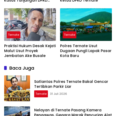
Kasus Tunjangan DPRD
Ketua DPRD Ternate
Ternate
Ternate
Ternate
Praktisi Hukum Desak Kejati
Polres Ternate Usut
Malut Usut Proyek
Dugaan Pungli Lapak Pasar
Jembatan Ake Busale
Kota Baru
Baca Juga
Satlantas Polres Ternate Bakal Gencar
Tertibkan Parkir Liar
Ternate
31 Juli 2026
Nelayan di Ternate Pasang Kamera
Pengawas, Gegara Marak Pencurian Alat