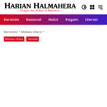
Langsung
ke
konten
Beranda
Nasional
Malut
Ragam
Literasi
H
Beranda
Maluku Utara
Maluku Utara
Ternate