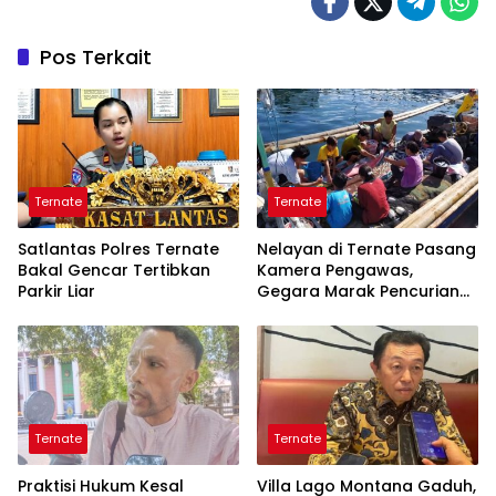
Pos Terkait
Ternate
Ternate
Satlantas Polres Ternate
Nelayan di Ternate Pasang
Bakal Gencar Tertibkan
Kamera Pengawas,
Parkir Liar
Gegara Marak Pencurian
Alat Tangkap
Ternate
Ternate
Praktisi Hukum Kesal
Villa Lago Montana Gaduh,