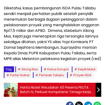
‎Diketahui, ‎kasus pembangunan ISDA Pulau Taliabu
sendiri menjadi perhatian publik setelah penyidik
menemukan berbagai dugaan pelanggaran dalam
pelaksanaan proyek yang menghabiskan anggaran
Rp17,5 miliar dari APBD. Dimana, s‎Sebelum Aliong
Mus, Kejati juga menetapkan tiga tersangka lainnya
sekaligus ditahan, yakni YS alias Yopi Komisaris PT
Damai Sejahtera Membangun, Suprayidno mantan
Kepala Dinas PUPR Kabupaten Pulau Taliabu, serta
MPR alias Melanton pelaksana kegiatan proyek.(red)
Tag:
Aliong Mus
Kasus Korupsi
Kejati Malut
Partai Golkar
Pemkab Taliabu
Proyek ISDA
Harita Nickel Wisudakan 40 Peserta PELITA
Batch IV, Perkuat Kompetensi Tenaga Kerja
Lokal Pulau Obi