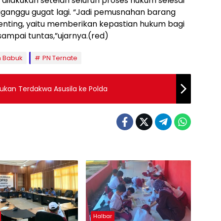
u dilakukan setelah seluruh proses hukum selesai
diganggu gugat lagi. “Jadi pemusnahan barang
enting, yaitu memberikan kepastian hukum bagi
sampai tuntas,”ujarnya.(red)
 Babuk
PN Ternate
dukan Terdakwa Asusila ke Polda
Halbar