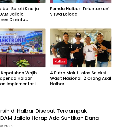
lbar Soroti Kinerja
Pemda Halbar ‘Telantarkan’
DAM Jailolo,
Siswa Loloda
men Diminta
ah
Halbar
 Kepatuhan Wajib
4 Putra Malut Lolos Seleksi
Bapenda Halbar
Wasit Nasional, 2 Orang Asal
kan Implementasi
Halbar
g Box Bersama Bank
-Malut
Bersih di Halbar Disebut Terdampak
DAM Jailolo Harap Ada Suntikan Dana
us 2026