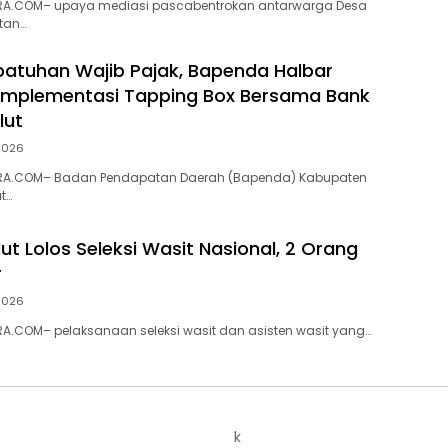
A.COM– upaya mediasi pascabentrokan antarwarga Desa
tan…
atuhan Wajib Pajak, Bapenda Halbar
Implementasi Tapping Box Bersama Bank
lut
 2026
RA.COM– Badan Pendapatan Daerah (Bapenda) Kabupaten
t…
ut Lolos Seleksi Wasit Nasional, 2 Orang
r
 2026
A.COM– pelaksanaan seleksi wasit dan asisten wasit yang…
k