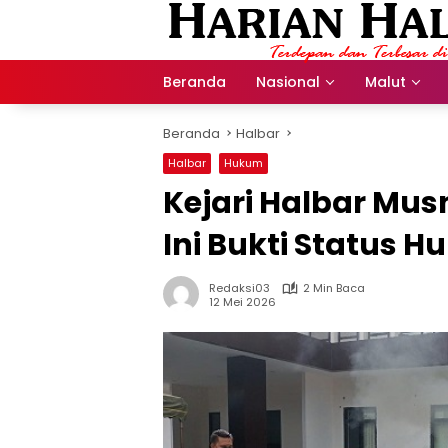
Langsung
ke
konten
Beranda
Nasional
Malut
Beranda
Halbar
Halbar
Hukum
Kejari Halbar Mus
Ini Bukti Status 
Redaksi03
2 Min Baca
12 Mei 2026