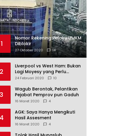
Nomor Rekening Pelaku UMKM
1
Diblokir
27 Oktober 2020
14
Liverpool vs West Ham: Bukan
2
Lagi Moyesy yang Perlu
Ditakuti
24 Februari 2020
10
Wagub Berontak, Pelantikan
3
Pejabat Pemprov pun Gaduh
16 Maret 2020
4
AGK: Saya Hanya Mengikuti
4
Hasil Assesment
16 Maret 2020
4
Tolak Hasil Munaslub,