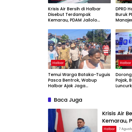
Krisis Air Bersih di Halbar
DPRD Ha
Disebut Terdampak
Buruk P
Kemarau, PDAM Jailolo
Manaje
Harap Ada Suntikan Dana
Berben
Halbar
Halbar
Temui Warga Bataka-Tuguis
Dorong
Pasca Bentrok, Wabup
Pajak, 
Halbar Ajak Jaga
Luncur
Kedamaian
Tappin
Maluku
Baca Juga
Krisis Air 
Kemarau, P
Halbar
7 Agust