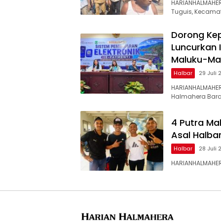
HARIANHALMAHER
Tuguis, Kecama
Dorong Kep
Luncurkan 
Maluku-Ma
Halbar
29 Juli
HARIANHALMAHE
Halmahera Bara
4 Putra Mal
Asal Halba
Halbar
28 Juli
HARIANHALMAHER