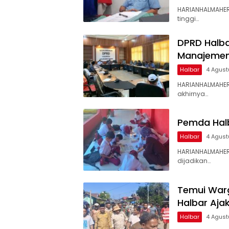
HARIANHALMAHER
tinggi…
DPRD Halbar
Manajemen
Halbar
4 Agust
HARIANHALMAHER
akhirnya…
Pemda Halb
Halbar
4 Agust
HARIANHALMAHER
dijadikan…
Temui War
Halbar Aja
Halbar
4 Agust