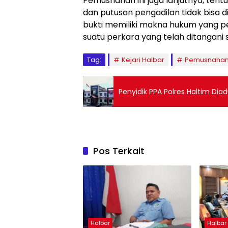
Pemusnahan ini juga lanjutnya, tent
dan putusan pengadilan tidak bisa 
bukti memiliki makna hukum yang p
suatu perkara yang telah ditangani 
Tag:
Kejari Halbar
Pemusnahan
Penyidik PPA Polres Haltim Dia
Pos Terkait
Halbar
Halbar