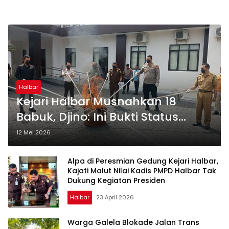
Halbar
Kejari Halbar Musnahkan 18
Babuk, Djino: Ini Bukti Status
Hukum Perkara Tuntas
12 Mei 2026
Alpa di Peresmian Gedung Kejari Halbar,
Kajati Malut Nilai Kadis PMPD Halbar Tak
Dukung Kegiatan Presiden
Halbar
23 April 2026
Warga Galela Blokade Jalan Trans