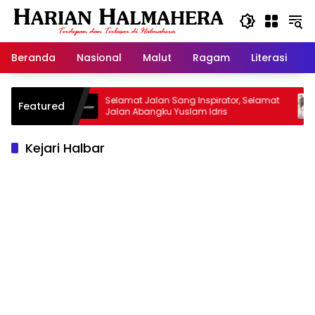
Langsung
ke
konten
Beranda
Nasional
Malut
Ragam
Literasi
H
risan
Selamat Jalan Sang Inspirator, Selamat
Kipr
Featured
Jalan Abangku Yuslam Idris
Mena
Kejari Halbar