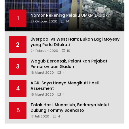
Nomor Rekening Pelaku UMKM Diblokir
1
27 Oktober 2020
14
Liverpool vs West Ham: Bukan Lagi Moyesy
2
yang Perlu Ditakuti
24 Februari 2020
10
Wagub Berontak, Pelantikan Pejabat
3
Pemprov pun Gaduh
16 Maret 2020
4
AGK: Saya Hanya Mengikuti Hasil
4
Assesment
16 Maret 2020
4
Tolak Hasil Munaslub, Berkarya Malut
5
Dukung Tommy Soeharto
17 Juli 2020
4