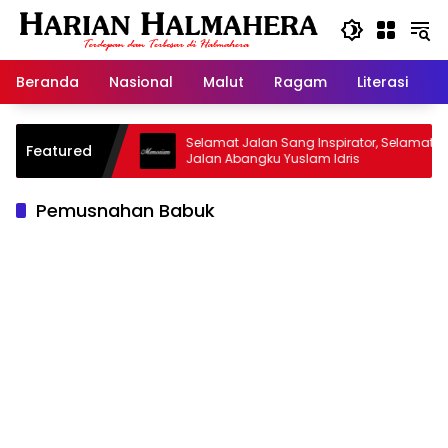
Langsung
ke
konten
Beranda
Nasional
Malut
Ragam
Literasi
H
sjid Warisan
Selamat Jalan Sang Inspirator, Selamat
Featured
Jalan Abangku Yuslam Idris
Pemusnahan Babuk