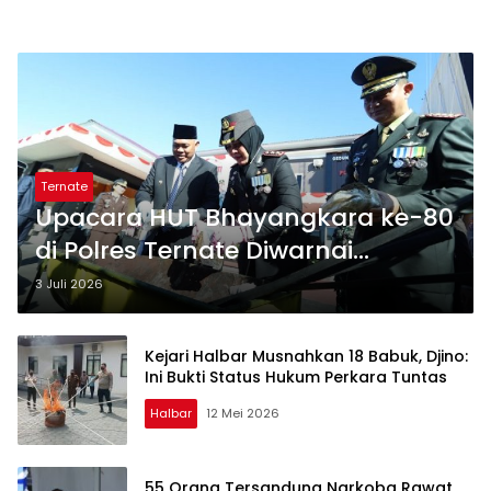
Ternate
Upacara HUT Bhayangkara ke-80
di Polres Ternate Diwarnai
Pemusnahan Babuk
3 Juli 2026
Kejari Halbar Musnahkan 18 Babuk, Djino:
Ini Bukti Status Hukum Perkara Tuntas
Halbar
12 Mei 2026
55 Orang Tersandung Narkoba Rawat