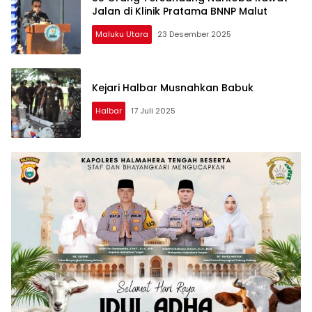
Jalan di Klinik Pratama BNNP Malut
Maluku Utara
23 Desember 2025
Kejari Halbar Musnahkan Babuk
Halbar
17 Juli 2025