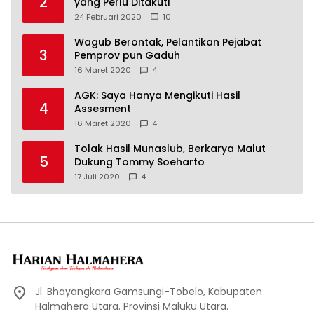
2
yang Perlu Ditakuti
24 Februari 2020
10
Wagub Berontak, Pelantikan Pejabat
3
Pemprov pun Gaduh
16 Maret 2020
4
AGK: Saya Hanya Mengikuti Hasil
4
Assesment
16 Maret 2020
4
Tolak Hasil Munaslub, Berkarya Malut
5
Dukung Tommy Soeharto
17 Juli 2020
4
Jl. Bhayangkara Gamsungi-Tobelo, Kabupaten
Halmahera Utara. Provinsi Maluku Utara.