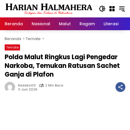
Langsung
ke
konten
Beranda
Nasional
Malut
Ragam
Literasi
H
Beranda
Ternate
Ternate
Polda Malut Ringkus Lagi Pengedar
Narkoba, Temukan Ratusan Sachet
Ganja di Plafon
Redaksi03
2 Min Baca
11 Juni 2026