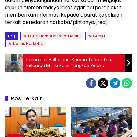
dalam penyalahgunaan narkotika dan mengajak
seluruh elemen masyarakat agar berperan aktif
memberikan informasi kepada aparat kepolisian
terkait peredaran narkoba,”pintanya.(red)
Tag:
Ditresnarkoba Polda Malut
Ganja
Kasus Narkoba
Remaja di Halbar jadi Korban Tabrak Lari,
Keluarga Minta Polisi Tangkap Pelaku
Pos Terkait