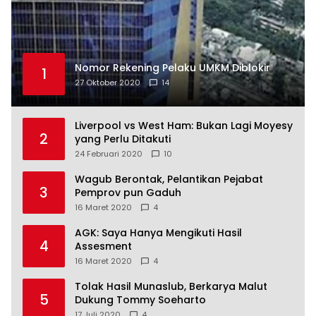
Nomor Rekening Pelaku UMKM Diblokir
1
27 Oktober 2020
14
Liverpool vs West Ham: Bukan Lagi Moyesy
2
yang Perlu Ditakuti
24 Februari 2020
10
Wagub Berontak, Pelantikan Pejabat
3
Pemprov pun Gaduh
16 Maret 2020
4
AGK: Saya Hanya Mengikuti Hasil
4
Assesment
16 Maret 2020
4
Tolak Hasil Munaslub, Berkarya Malut
5
Dukung Tommy Soeharto
17 Juli 2020
4