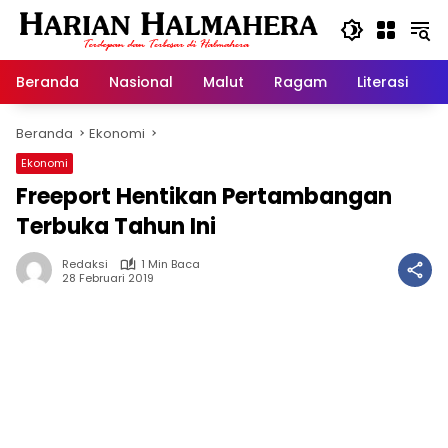
Langsung
ke
konten
Beranda
Nasional
Malut
Ragam
Literasi
H
Beranda
Ekonomi
Ekonomi
Freeport Hentikan Pertambangan
Terbuka Tahun Ini
Redaksi
1 Min Baca
28 Februari 2019