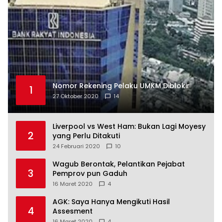
Nomor Rekening Pelaku UMKM Diblokir
1
27 Oktober 2020
14
Liverpool vs West Ham: Bukan Lagi Moyesy
2
yang Perlu Ditakuti
24 Februari 2020
10
Wagub Berontak, Pelantikan Pejabat
3
Pemprov pun Gaduh
16 Maret 2020
4
AGK: Saya Hanya Mengikuti Hasil
4
Assesment
16 Maret 2020
4