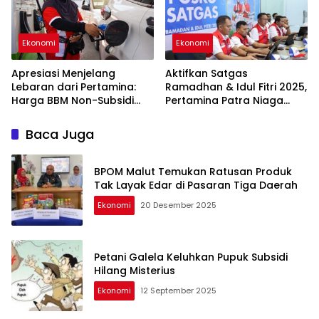
Ekonomi
Ekonomi
Apresiasi Menjelang
Aktifkan Satgas
Lebaran dari Pertamina:
Ramadhan & Idul Fitri 2025,
Harga BBM Non-Subsidi
Pertamina Patra Niaga
Turun Mulai 29 Maret 2025
Regional Papua Maluku
Siap Amankan Pasokan
Baca Juga
Energi
BPOM Malut Temukan Ratusan Produk
Tak Layak Edar di Pasaran Tiga Daerah
Ekonomi
20 Desember 2025
Petani Galela Keluhkan Pupuk Subsidi
Hilang Misterius
Ekonomi
12 September 2025