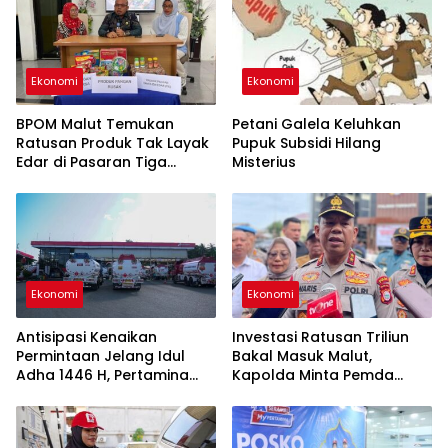
Ekonomi
Ekonomi
BPOM Malut Temukan
Petani Galela Keluhkan
Ratusan Produk Tak Layak
Pupuk Subsidi Hilang
Edar di Pasaran Tiga
Misterius
Daerah
Ekonomi
Ekonomi
Antisipasi Kenaikan
Investasi Ratusan Triliun
Permintaan Jelang Idul
Bakal Masuk Malut,
Adha 1446 H, Pertamina
Kapolda Minta Pemda
Pastikan Stok BBM dan LPG
Siapkan Naker Lokal
di Papua-Maluku Aman