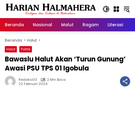
Langsung
ke
konten
Beranda
Nasional
Malut
Ragam
Literasi
H
Beranda
Halut
Halut
Politik
Bawaslu Halut Akan ‘Turun Gunung’
Awasi PSU TPS 01 Igobula
Redaksi03
2 Min Baca
22 Februari 2024