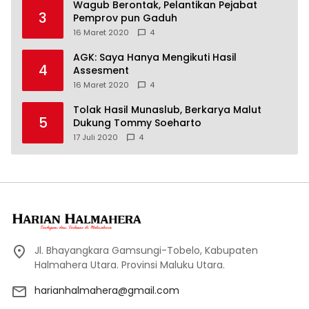
Wagub Berontak, Pelantikan Pejabat
3
Pemprov pun Gaduh
16 Maret 2020
4
AGK: Saya Hanya Mengikuti Hasil
4
Assesment
16 Maret 2020
4
Tolak Hasil Munaslub, Berkarya Malut
5
Dukung Tommy Soeharto
17 Juli 2020
4
Jl. Bhayangkara Gamsungi-Tobelo, Kabupaten
Halmahera Utara. Provinsi Maluku Utara.
harianhalmahera@gmail.com