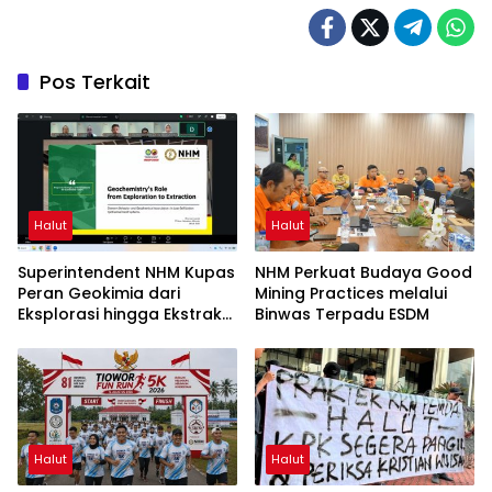
Pos Terkait
Halut
Halut
Superintendent NHM Kupas
NHM Perkuat Budaya Good
Peran Geokimia dari
Mining Practices melalui
Eksplorasi hingga Ekstraksi
Binwas Terpadu ESDM
dalam Webinar MGEI-SC
UNG
Halut
Halut