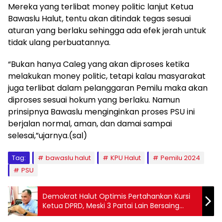
Mereka yang terlibat money politic lanjut Ketua
Bawaslu Halut, tentu akan ditindak tegas sesuai
aturan yang berlaku sehingga ada efek jerah untuk
tidak ulang perbuatannya.
“Bukan hanya Caleg yang akan diproses ketika
melakukan money politic, tetapi kalau masyarakat
juga terlibat dalam pelanggaran Pemilu maka akan
diproses sesuai hokum yang berlaku. Namun
prinsipnya Bawaslu menginginkan proses PSU ini
berjalan normal, aman, dan damai sampai
selesai,”ujarnya.(sal)
Tag:
bawaslu halut
KPU Halut
Pemilu 2024
PSU
Demokrat Halut Optimis Pertahankan Kursi
Ketua DPRD, Meski 3 Partai Lain Bersaing
Ketat