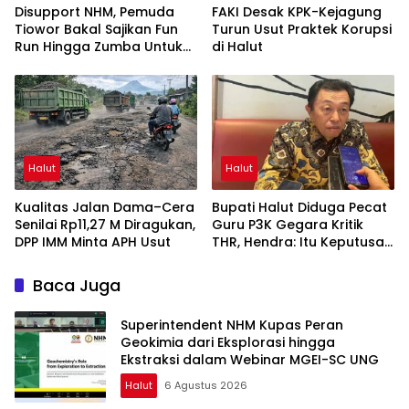
Disupport NHM, Pemuda
FAKI Desak KPK-Kejagung
Tiowor Bakal Sajikan Fun
Turun Usut Praktek Korupsi
Run Hingga Zumba Untuk
di Halut
Meriahkan HUT RI ke-81
Halut
Halut
Kualitas Jalan Dama–Cera
Bupati Halut Diduga Pecat
Senilai Rp11,27 M Diragukan,
Guru P3K Gegara Kritik
DPP IMM Minta APH Usut
THR, Hendra: Itu Keputusan
Dungu
Baca Juga
Superintendent NHM Kupas Peran
Geokimia dari Eksplorasi hingga
Ekstraksi dalam Webinar MGEI-SC UNG
Halut
6 Agustus 2026