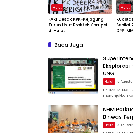
Halut
Halut
FAKI Desak KPK-Kejagung
Kualit
Turun Usut Praktek Korupsi
Senilai
di Halut
DPP IMM
Baca Juga
Superinten
Eksplorasi
UNG
Halut
6 Agustu
HARIANHALMAHER
menunjukkan k
NHM Perkua
Binwas Te
Halut
3 Agustu