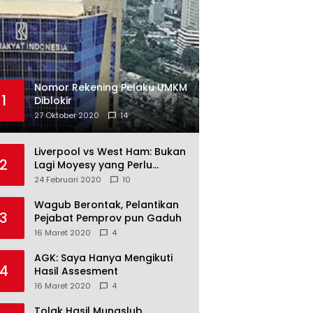
Nomor Rekening Pelaku UMKM
1
Diblokir
27 Oktober 2020
14
Liverpool vs West Ham: Bukan
2
Lagi Moyesy yang Perlu
Ditakuti
24 Februari 2020
10
Wagub Berontak, Pelantikan
3
Pejabat Pemprov pun Gaduh
16 Maret 2020
4
AGK: Saya Hanya Mengikuti
4
Hasil Assesment
16 Maret 2020
4
Tolak Hasil Munaslub,