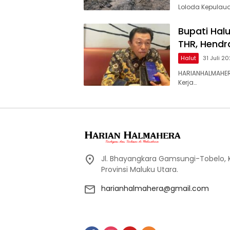
Loloda Kepulaua
Bupati Hal
THR, Hendr
Halut
31 Juli 2
HARIANHALMAHER
Kerja…
Jl. Bhayangkara Gamsungi-Tobelo,
Provinsi Maluku Utara.
harianhalmahera@gmail.com