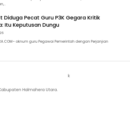
n,…
ut Diduga Pecat Guru P3K Gegara Kritik
a: Itu Keputusan Dungu
026
A.COM– oknum guru Pegawai Pemerintah dengan Perjanjian
k
 Kabupaten Halmahera Utara.