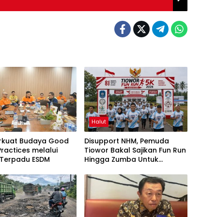
Halut
rkuat Budaya Good
Disupport NHM, Pemuda
Practices melalui
Tiowor Bakal Sajikan Fun Run
 Terpadu ESDM
Hingga Zumba Untuk
Meriahkan HUT RI ke-81