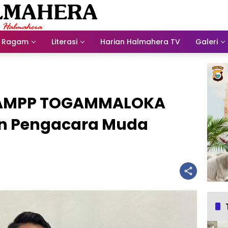
Ragam
Literasi
Harian Halmahera TV
Galeri
al AMPP TOGAMMALOKA
an Pengacara Muda