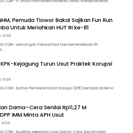
A.COM– PT Nusa Halmahera Minerals (NHM) melaksanakan
NHM, Pemuda Tiowor Bakal Sajikan Fun Run
ba Untuk Meriahkan HUT RI ke-81
s 2026
RA.COM– semangat menyambut hari kemerdekaan RI
h…
 KPK-Kejagung Turun Usut Praktek Korupsi
s 2026
A.COM– Komisi Pemberantasan Korupsi (KPK) kembali didemo
alan Dama–Cera Senilai Rp11,27 M
 DPP IMM Minta APH Usut
s 2026
A.COM– kualitas pekerjaan ruas Dama–Cera, Kecamatan