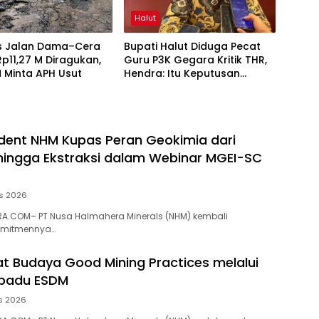
Halut
as Jalan Dama–Cera
Bupati Halut Diduga Pecat
 Rp11,27 M Diragukan,
Guru P3K Gegara Kritik THR,
 Minta APH Usut
Hendra: Itu Keputusan
Dungu
dent NHM Kupas Peran Geokimia dari
 hingga Ekstraksi dalam Webinar MGEI-SC
s 2026
A.COM– PT Nusa Halmahera Minerals (NHM) kembali
omitmennya…
t Budaya Good Mining Practices melalui
rpadu ESDM
s 2026