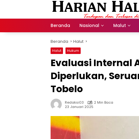
Langsung
ke
konten
Beranda
Nasional
Malut
Beranda
Halut
Halut
Hukum
Evaluasi Intern
Diperlukan, Seru
Tobelo
Redaksi03
2 Min Baca
23 Januari 2025