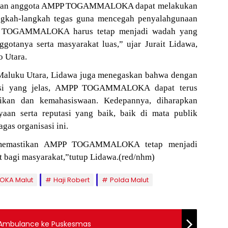
us dan anggota AMPP TOGAMMALOKA dapat melakukan
ngkah-langkah tegas guna mencegah penyalahgunaan
AMPP TOGAMMALOKA harus tetap menjadi wadah yang
ggotanya serta masyarakat luas,” ujar Jurait Lidawa,
 Utara.
 Maluku Utara, Lidawa juga menegaskan bahwa dengan
nksi yang jelas, AMPP TOGAMMALOKA dapat terus
dikan dan kemahasiswaan. Kedepannya, diharapkan
yaan serta reputasi yang baik, baik di mata publik
as organisasi ini.
k memastikan AMPP TOGAMMALOKA tetap menjadi
t bagi masyarakat,”tutup Lidawa.(red/nhm)
KA Malut
Haji Robert
Polda Malut
it Ambulance ke Puskesmas