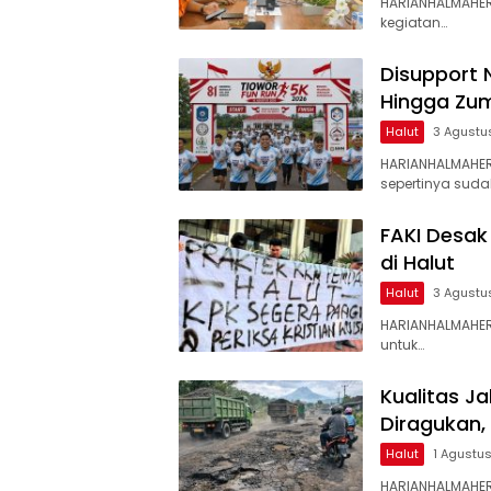
HARIANHALMAHER
kegiatan…
Disupport 
Hingga Zum
Halut
3 Agustu
HARIANHALMAHE
sepertinya suda
FAKI Desak
di Halut
Halut
3 Agustu
HARIANHALMAHER
untuk…
Kualitas J
Diragukan,
Halut
1 Agustu
HARIANHALMAHER