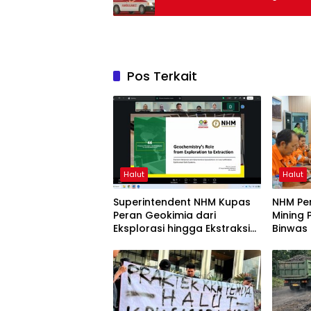
Pos Terkait
Halut
Halut
Superintendent NHM Kupas
NHM Pe
Peran Geokimia dari
Mining 
Eksplorasi hingga Ekstraksi
Binwas
dalam Webinar MGEI-SC
UNG