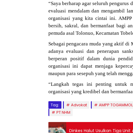
“Saya berharap agar seluruh pengur
evaluasi mendalam dan mengambil la
organisasi yang kita cintai ini. 
bersih, sakral, dan bermanfaat bagi an
pemuda asal Tolonuo, Kecamatan Tobelo
Sebagai pengacara muda yang aktif di
adanya evaluasi dan penerapan sa
berperan positif dalam dunia pendi
organisasi ini dapat menjaga keperca
maupun para sesepuh yang telah menggag
“Langkah tegas ini penting untu
organisasi yang kredibel dan bermanfaa
Tag:
Advokat
AMPP TOGAMMOLO
PT NHM
Dinkes Halut Usulkan Tiga Un