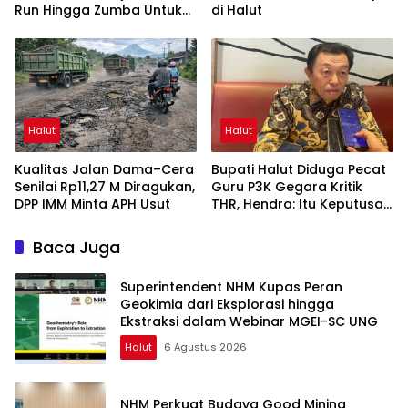
Run Hingga Zumba Untuk
di Halut
Meriahkan HUT RI ke-81
Halut
Halut
Kualitas Jalan Dama–Cera
Bupati Halut Diduga Pecat
Senilai Rp11,27 M Diragukan,
Guru P3K Gegara Kritik
DPP IMM Minta APH Usut
THR, Hendra: Itu Keputusan
Dungu
Baca Juga
Superintendent NHM Kupas Peran
Geokimia dari Eksplorasi hingga
Ekstraksi dalam Webinar MGEI-SC UNG
Halut
6 Agustus 2026
NHM Perkuat Budaya Good Mining