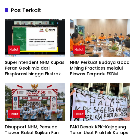
Pos Terkait
Halut
Halut
Superintendent NHM Kupas
NHM Perkuat Budaya Good
Peran Geokimia dari
Mining Practices melalui
Eksplorasi hingga Ekstraksi
Binwas Terpadu ESDM
dalam Webinar MGEI-SC
UNG
Halut
Halut
Disupport NHM, Pemuda
FAKI Desak KPK-Kejagung
Tiowor Bakal Sajikan Fun
Turun Usut Praktek Korupsi