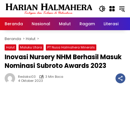
Langsung
ke
konten
Beranda
Nasional
Malut
Ragam
Literasi
H
Beranda
Halut
Halut
Maluku Utara
PT Nusa Halmahera Minerals
Inovasi Nursery NHM Berhasil Masuk
Nominasi Subroto Awards 2023
Redaksi03
3 Min Baca
4 Oktober 2023