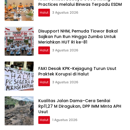
Practices melalui Binwas Terpadu ESDM
Halut
3 Agustus 2026
Disupport NHM, Pemuda Tiowor Bakal
Sajikan Fun Run Hingga Zumba Untuk
Meriahkan HUT RI ke-81
Halut
3 Agustus 2026
FAKI Desak KPK-Kejagung Turun Usut
Praktek Korupsi di Halut
Halut
3 Agustus 2026
Kualitas Jalan Dama–Cera Senilai
Rp11,27 M Diragukan, DPP IMM Minta APH
Usut
Halut
1 Agustus 2026