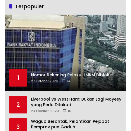
Terpopuler
Nomor Rekening Pelaku UMKM Diblokir
1
27 Oktober 2020
14
Liverpool vs West Ham: Bukan Lagi Moyesy
2
yang Perlu Ditakuti
24 Februari 2020
10
Wagub Berontak, Pelantikan Pejabat
3
Pemprov pun Gaduh