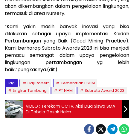
akan dikembangkan dalam pengelolaan lingkungan,
termasuk di area Nursery.
“Kami yakin masih banyak inovasi yang bisa
dilakukan sebagai upaya implementasi Kaidah
Pertambangan yang Baik (Good Mining Practice).
Kami berharap Subroto Awards 2023 ini bisa menjadi
pemacu semangat dalam upaya pengelolaan
lingkungan pertambangan yg lebih
baik,”pungkasnya.(dit)
Tag:
Haji Robert
Kementrian ESDM
Lingkar Tambang
PT NHM
Subroto Award 2023
VIDEO : Terekam CCTV, Aksi Dua Siswa SMA
Di Tobelo Gasak Helm