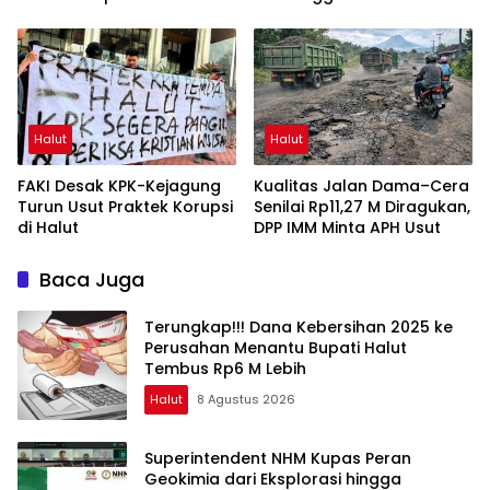
Meriahkan HUT RI ke-81
Halut
Halut
FAKI Desak KPK-Kejagung
Kualitas Jalan Dama–Cera
Turun Usut Praktek Korupsi
Senilai Rp11,27 M Diragukan,
di Halut
DPP IMM Minta APH Usut
Baca Juga
Terungkap!!! Dana Kebersihan 2025 ke
Perusahan Menantu Bupati Halut
Tembus Rp6 M Lebih
Halut
8 Agustus 2026
Superintendent NHM Kupas Peran
Geokimia dari Eksplorasi hingga