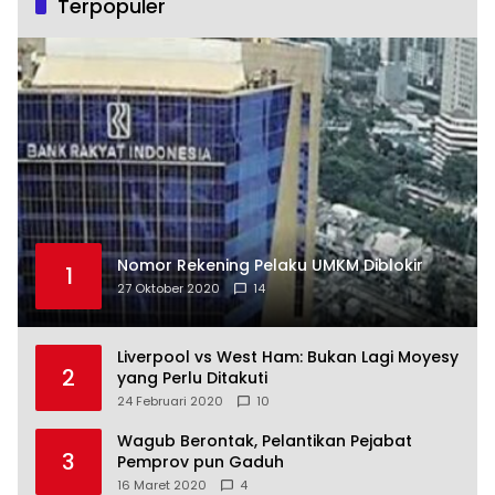
Terpopuler
Nomor Rekening Pelaku UMKM Diblokir
1
27 Oktober 2020
14
Liverpool vs West Ham: Bukan Lagi Moyesy
2
yang Perlu Ditakuti
24 Februari 2020
10
Wagub Berontak, Pelantikan Pejabat
3
Pemprov pun Gaduh
16 Maret 2020
4