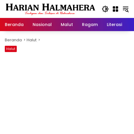
Langsung
ke
konten
Beranda
Nasional
Malut
Ragam
Literasi
H
Beranda
Halut
Halut