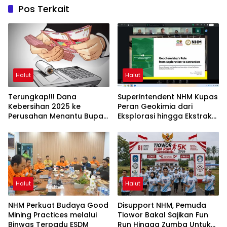
Pos Terkait
Halut
Halut
Terungkap!!! Dana
Superintendent NHM Kupas
Kebersihan 2025 ke
Peran Geokimia dari
Perusahan Menantu Bupati
Eksplorasi hingga Ekstraksi
Halut Tembus Rp6 M Lebih
dalam Webinar MGEI-SC
UNG
Halut
Halut
NHM Perkuat Budaya Good
Disupport NHM, Pemuda
Mining Practices melalui
Tiowor Bakal Sajikan Fun
Binwas Terpadu ESDM
Run Hingga Zumba Untuk