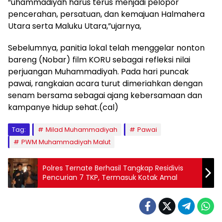
“uhammadiyah harus terus menjadi pelopor
pencerahan, persatuan, dan kemajuan Halmahera
Utara serta Maluku Utara,”ujarnya,
Sebelumnya, panitia lokal telah menggelar nonton
bareng (Nobar) film KORU sebagai refleksi nilai
perjuangan Muhammadiyah. Pada hari puncak
pawai, rangkaian acara turut dimeriahkan dengan
senam bersama sebagai ajang kebersamaan dan
kampanye hidup sehat.(cal)
Tag:
Milad Muhammadiyah
Pawai
PWM Muhammadiyah Malut
Polres Ternate Berhasil Tangkap Residivis
Pencurian 7 TKP, Termasuk Kotak Amal