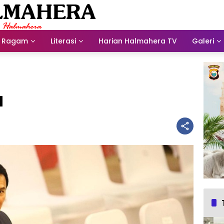
Ragam
Literasi
Harian Halmahera TV
Galeri
N