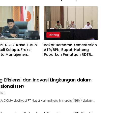
Kapolda Malut
Halteng
T NICO ‘Kase Turun’
Rakor Bersama Kementerian
eli Kelapa, Fraksi
ATR/BPN, Bupati Halteng
inta Manajemen
Paparkan Penataan RDTR
 Sambutan Mentan
Weda Tengah
 Efisiensi dan Inovasi Lingkungan dalam
sional ITNY
2026
A.COM– dedikasi PT Nusa Halmahera Minerals (NHM) dalam…