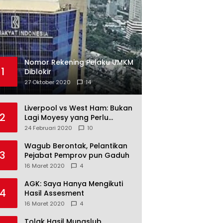
Nomor Rekening Pelaku UMKM
1
Diblokir
27 Oktober 2020
14
Liverpool vs West Ham: Bukan
2
Lagi Moyesy yang Perlu
Ditakuti
24 Februari 2020
10
Wagub Berontak, Pelantikan
3
Pejabat Pemprov pun Gaduh
16 Maret 2020
4
AGK: Saya Hanya Mengikuti
4
Hasil Assesment
16 Maret 2020
4
Tolak Hasil Munaslub,