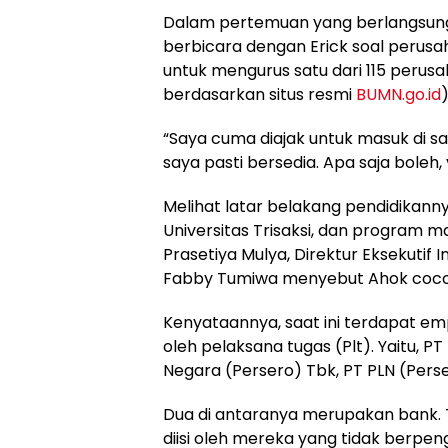
Dalam pertemuan yang berlangsung
berbicara dengan Erick soal perusah
untuk mengurus satu dari 115 peru
berdasarkan situs resmi
BUMN.go.id
)
“Saya cuma diajak untuk masuk di s
saya pasti bersedia. Apa saja boleh,
Melihat latar belakang pendidikannya
Universitas Trisaksi, dan program 
Prasetiya Mulya, Direktur Eksekutif I
Fabby Tumiwa menyebut Ahok coc
Kenyataannya, saat ini terdapat em
oleh pelaksana tugas (Plt). Yaitu, 
Negara (Persero) Tbk, PT PLN (Perse
Dua di antaranya merupakan bank. 
diisi oleh mereka yang tidak berpen