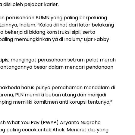
isi oleh pejabat karier.
pinan perusahaan BUMN yang paling berpeluang
Lainnya, Inalum. “Kalau dilihat dari latar belakang
ekerja di bidang konstruksi sipil, serta
aling memungkinkan ya di Inalum,” ujar Fabby
 tipis, mengingat perusahaan setrum pelat merah
an tantangannya besar dalam mencari pendanaan
di nakhoda harus punya pemahaman mendalam di
Karena, PLN memiliki beban utang dan menjadi
ping memiliki komitmen anti korupsi tentunya,”
lish What You Pay (PWYP) Aryanto Nugroho
 paling cocok untuk Ahok. Menurut dia, yang