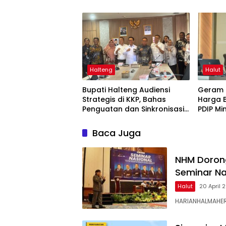
Halteng
Halut
Bupati Halteng Audiensi
Geram P
Strategis di KKP, Bahas
Harga B
Penguatan dan Sinkronisasi
PDIP M
Ruang Laut untuk Menopang
Gubris
Pertumbuhan Industri Teluk
Baca Juga
Weda
NHM Dorong
Seminar Na
Halut
20 April 
HARIANHALMAHER