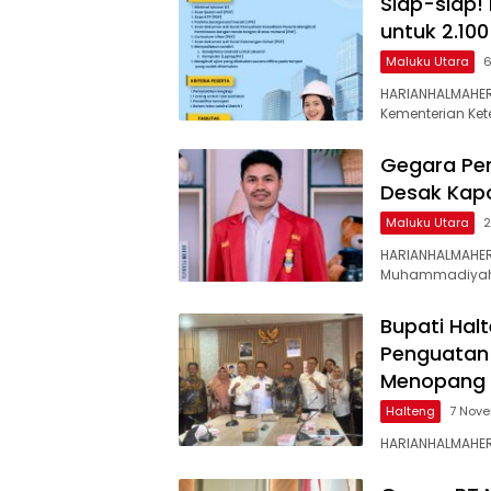
Siap-siap!
untuk 2.100
Maluku Utara
6
HARIANHALMAHER
Kementerian Ke
Gegara Per
Desak Kapo
Maluku Utara
2
HARIANHALMAHER
Muhammadiyah 
Bupati Halt
Penguatan 
Menopang 
Halteng
7 Nov
HARIANHALMAHERA