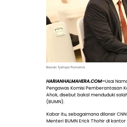
Basuki Tjahaja Purnama
HARIANHALMAHERA.COM–
Usai Nam
Pengawas Komisi Pemberantasan Koru
Ahok, disebut bakal menduduki sala
(BUMN).
Kabar itu, sebagaimana dilansir C
Menteri BUMN Erick Thohir di kantor