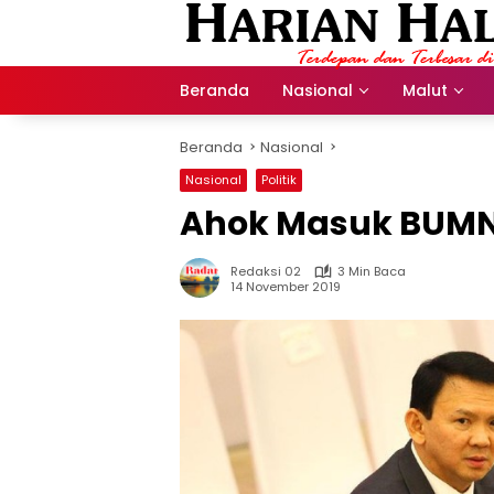
Langsung
ke
konten
Beranda
Nasional
Malut
Beranda
Nasional
Nasional
Politik
Ahok Masuk BUM
Redaksi 02
3 Min Baca
14 November 2019