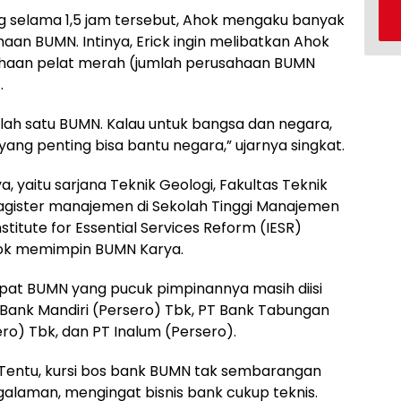
 selama 1,5 jam tersebut, Ahok mengaku banyak
aan BUMN. Intinya, Erick ingin melibatkan Ahok
sahaan pelat merah (jumlah perusahaan BUMN
.
alah satu BUMN. Kalau untuk bangsa dan negara,
 yang penting bisa bantu negara,” ujarnya singkat.
, yaitu sarjana Teknik Geologi, Fakultas Teknik
magister manajemen di Sekolah Tinggi Manajemen
nstitute for Essential Services Reform (IESR)
ok memimpin BUMN Karya.
pat BUMN yang pucuk pimpinannya masih diisi
PT Bank Mandiri (Persero) Tbk, PT Bank Tabungan
ro) Tbk, dan PT Inalum (Persero).
Tentu, kursi bos bank BUMN tak sembarangan
galaman, mengingat bisnis bank cukup teknis.