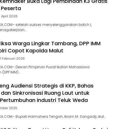
 Kemnaker Buka Lagi Pembinaan K3 Gratis
 Peserta
 April 2026
A.COM– setelah sukses menyelenggarakan batch I,
tenagakerjaan…
iksa Warga Lingkar Tambang, DPP IMM
lri Copot Kapolda Malut
1 Februari 2026
A.COM– Dewan Pimpinan Pusat Ikatan Mahasiswa
(DPP IMM)…
eng Audiensi Strategis di KKP, Bahas
dan Sinkronisasi Ruang Laut untuk
Pertumbuhan Industri Teluk Weda
ember 2025
.COM– Bupati Halmahera Tengah, Ikram M. Sangadji, ikut…