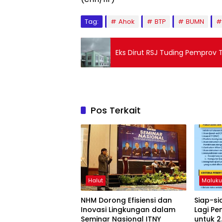
Tag:
Ahok
BTP
BUMN
Eks Dirut RSJ Tuding Pemprov T
Pos Terkait
Halut
Maluku
NHM Dorong Efisiensi dan
Siap-s
Inovasi Lingkungan dalam
Lagi Pe
Seminar Nasional ITNY
untuk 2