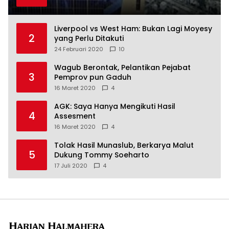
Liverpool vs West Ham: Bukan Lagi Moyesy
2
yang Perlu Ditakuti
24 Februari 2020
10
Wagub Berontak, Pelantikan Pejabat
3
Pemprov pun Gaduh
16 Maret 2020
4
AGK: Saya Hanya Mengikuti Hasil
4
Assesment
16 Maret 2020
4
Tolak Hasil Munaslub, Berkarya Malut
5
Dukung Tommy Soeharto
17 Juli 2020
4