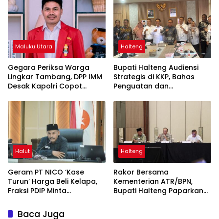
Maluku Utara
Halteng
Gegara Periksa Warga
Bupati Halteng Audiensi
Lingkar Tambang, DPP IMM
Strategis di KKP, Bahas
Desak Kapolri Copot
Penguatan dan
Kapolda Malut
Sinkronisasi Ruang Laut
untuk Menopang
Pertumbuhan Industri
Teluk Weda
Halut
Halteng
Geram PT NICO ‘Kase
Rakor Bersama
Turun’ Harga Beli Kelapa,
Kementerian ATR/BPN,
Fraksi PDIP Minta
Bupati Halteng Paparkan
Manajemen Gubris
Penataan RDTR Weda
Sambutan Mentan
Tengah
Baca Juga