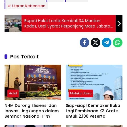
Ujaran Kebencian
Bupati Halut Lantik Kembali 34 Mantan
Kades, Usai Syarat Perpanjang Masa Jabatan
Terpenuhi
Pos Terkait
Halut
Maluku Utara
NHM Dorong Efisiensi dan
Siap-siap! Kemnaker Buka
Inovasi Lingkungan dalam
Lagi Pembinaan K3 Gratis
Seminar Nasional ITNY
untuk 2.100 Peserta