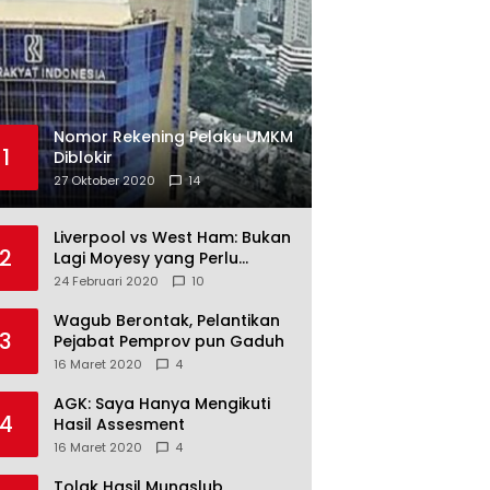
Nomor Rekening Pelaku UMKM
1
Diblokir
27 Oktober 2020
14
Liverpool vs West Ham: Bukan
2
Lagi Moyesy yang Perlu
Ditakuti
24 Februari 2020
10
Wagub Berontak, Pelantikan
3
Pejabat Pemprov pun Gaduh
16 Maret 2020
4
AGK: Saya Hanya Mengikuti
4
Hasil Assesment
16 Maret 2020
4
Tolak Hasil Munaslub,