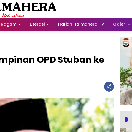
Ragam
Literasi
Harian Halmahera TV
Galeri
impinan OPD Stuban ke