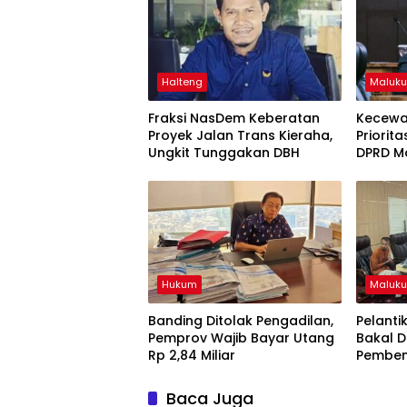
Halteng
Maluku
Fraksi NasDem Keberatan
Kecewa
Proyek Jalan Trans Kieraha,
Priorit
Ungkit Tunggakan DBH
DPRD Ma
Perbata
Hukum
Maluku
Banding Ditolak Pengadilan,
Pelanti
Pemprov Wajib Bayar Utang
Bakal D
Rp 2,84 Miliar
Pemben
Baca Juga