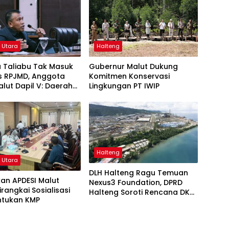
 Utara
Halteng
 Taliabu Tak Masuk
Gubernur Malut Dukung
as RPJMD, Anggota
Komitmen Konservasi
lut Dapil V: Daerah
Lingkungan PT IWIP
san Dianaktirikan
Halteng
 Utara
DLH Halteng Ragu Temuan
kan APDESI Malut
Nexus3 Foundation, DPRD
irangkai Sosialisasi
Halteng Soroti Rencana DKP
tukan KMP
Malut