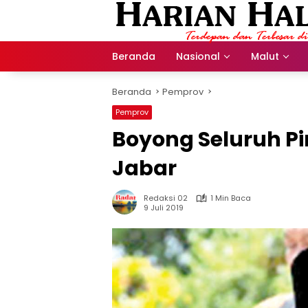
Langsung
ke
konten
Beranda
Nasional
Malut
Beranda
Pemprov
Pemprov
Boyong Seluruh P
Jabar
Redaksi 02
1 Min Baca
9 Juli 2019