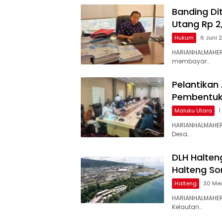
Banding Di
Utang Rp 2,
Hukum
6 Juni 
HARIANHALMAHERA
membayar…
Pelantikan 
Pembentuk
Maluku Utara
1
HARIANHALMAHER
Desa…
DLH Halten
Halteng So
Halteng
30 Me
HARIANHALMAHER
Kelautan…