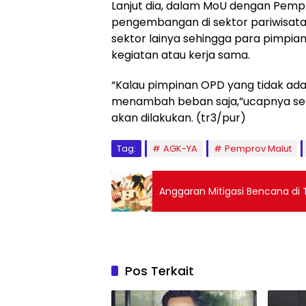
Lanjut dia, dalam MoU dengan Pempr
pengembangan di sektor pariwisata, 
sektor lainya sehingga para pimpia
kegiatan atau kerja sama.
“Kalau pimpinan OPD yang tidak ada
menambah beban saja,”ucapnya se
akan dilakukan. (tr3/pur)
Tag:
AGK-YA
Pemprov Malut
Anggaran Mitigasi Bencana di T
Pos Terkait