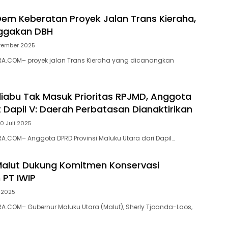
Dem Keberatan Proyek Jalan Trans Kieraha,
nggakan DBH
vember 2025
A.COM– proyek jalan Trans Kieraha yang dicanangkan
iabu Tak Masuk Prioritas RPJMD, Anggota
 Dapil V: Daerah Perbatasan Dianaktirikan
0 Juli 2025
.COM– Anggota DPRD Provinsi Maluku Utara dari Dapil…
alut Dukung Komitmen Konservasi
 PT IWIP
i 2025
.COM– Gubernur Maluku Utara (Malut), Sherly Tjoanda-Laos,