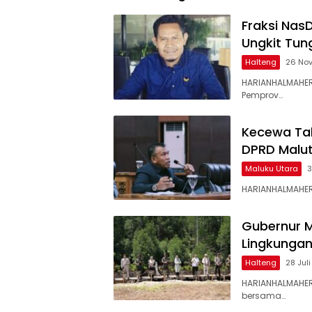
Fraksi Nas
Ungkit Tu
Halteng
26 No
HARIANHALMAHER
Pemprov…
Kecewa Tal
DPRD Malut
Maluku Utara
3
HARIANHALMAHERA
Gubernur M
Lingkungan
Halteng
28 Jul
HARIANHALMAHERA
bersama…