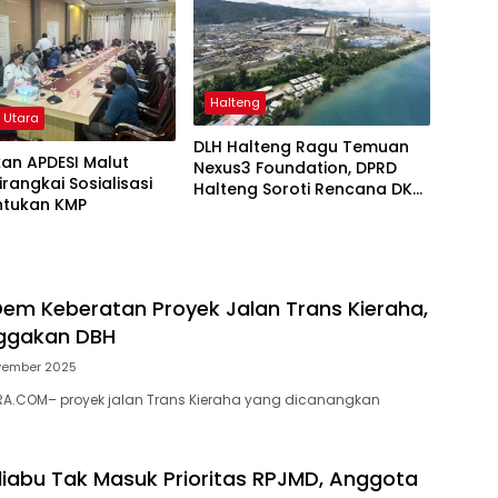
Halteng
 Utara
DLH Halteng Ragu Temuan
kan APDESI Malut
Nexus3 Foundation, DPRD
irangkai Sosialisasi
Halteng Soroti Rencana DKP
tukan KMP
Malut
Dem Keberatan Proyek Jalan Trans Kieraha,
nggakan DBH
vember 2025
A.COM– proyek jalan Trans Kieraha yang dicanangkan
iabu Tak Masuk Prioritas RPJMD, Anggota