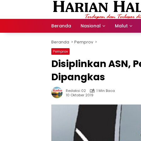
Langsung
ke
konten
Beranda
Nasional
Malut
Beranda
Pemprov
Pemprov
Disiplinkan ASN, 
Dipangkas
Redaksi 02
1 Min Baca
10 Oktober 2019