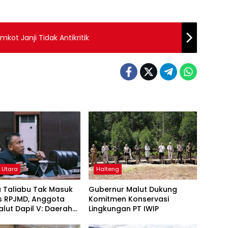
ot Janji Tidak Antikritik
 Utara
Halteng
 Taliabu Tak Masuk
Gubernur Malut Dukung
as RPJMD, Anggota
Komitmen Konservasi
lut Dapil V: Daerah
Lingkungan PT IWIP
san Dianaktirikan