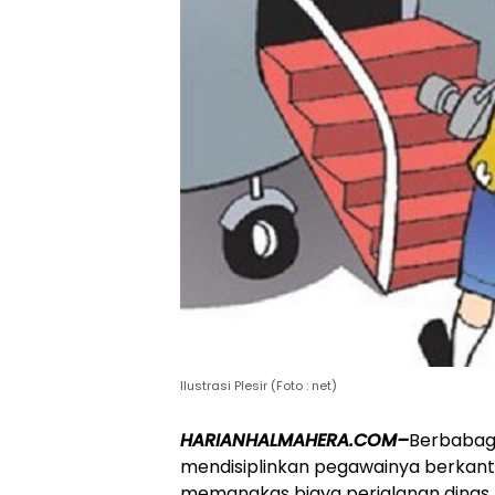
Ilustrasi Plesir (Foto : net)
HARIANHALMAHERA.COM–
Berbabagi
mendisiplinkan pegawainya berkantor
memangkas biaya perjalanan dinas 