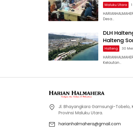
Maluku Utara
1
HARIANHALMAHER
Desa…
DLH Halten
Halteng So
Halteng
30 Me
HARIANHALMAHER
Kelautan…
Jl. Bhayangkara Gamsungi-Tobelo,
Provinsi Maluku Utara.
harianhalmahera@gmail.com