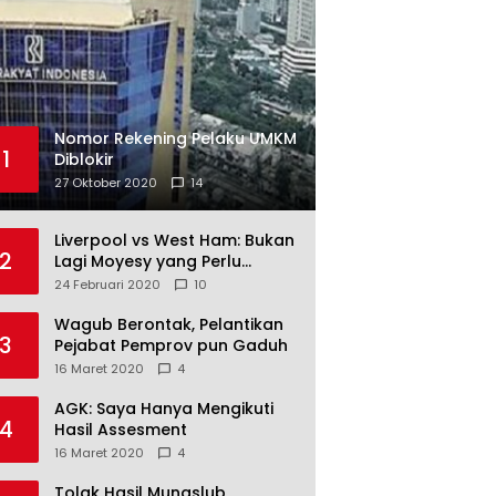
Nomor Rekening Pelaku UMKM
1
Diblokir
27 Oktober 2020
14
Liverpool vs West Ham: Bukan
2
Lagi Moyesy yang Perlu
Ditakuti
24 Februari 2020
10
Wagub Berontak, Pelantikan
3
Pejabat Pemprov pun Gaduh
16 Maret 2020
4
AGK: Saya Hanya Mengikuti
4
Hasil Assesment
16 Maret 2020
4
Tolak Hasil Munaslub,