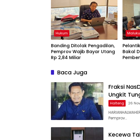
Hukum
Maluku
Banding Ditolak Pengadilan,
Pelanti
Pemprov Wajib Bayar Utang
Bakal D
Rp 2,84 Miliar
Pemben
Baca Juga
Fraksi Nas
Ungkit Tu
Halteng
26 No
HARIANHALMAHER
Pemprov…
Kecewa Tal