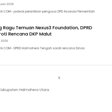
 Juni 2025
A.COM– jadwal pelantikan pengurus DPD Asosiasi Pemerintah
g Ragu Temuan Nexus3 Foundation, DPRD
roti Rencana DKP Malut
i 2025
A.COM– DPRD Halmahera Tengah soroti rencana Dinas
k
 Kabupaten Halmahera Utara.