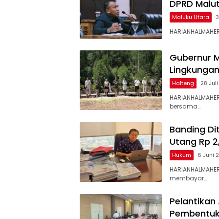
DPRD Malut
Maluku Utara
3
HARIANHALMAHERA
Gubernur M
Lingkungan
Halteng
28 Jul
HARIANHALMAHERA
bersama…
Banding Di
Utang Rp 2,
Hukum
6 Juni 
HARIANHALMAHERA
membayar…
Pelantikan 
Pembentuk