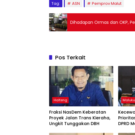
Tag:
ASN
Pemprov Malut
Dihadapan Ormas dan OKP, Pemk
Pos Terkait
Halteng
Maluku
Fraksi NasDem Keberatan
Kecewa
Proyek Jalan Trans Kieraha,
Priorit
Ungkit Tunggakan DBH
DPRD Ma
Perbata