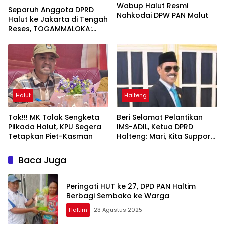
Wabup Halut Resmi
Separuh Anggota DPRD
Nahkodai DPW PAN Malut
Halut ke Jakarta di Tengah
Reses, TOGAMMALOKA:
Harusnya Serap Aspirasi
Masyarakat Dulu
Halut
Halteng
Tok!!! MK Tolak Sengketa
Beri Selamat Pelantikan
Pilkada Halut, KPU Segera
IMS-ADIL, Ketua DPRD
Tetapkan Piet-Kasman
Halteng: Mari, Kita Support
Program Mereka
Baca Juga
Peringati HUT ke 27, DPD PAN Haltim
Berbagi Sembako ke Warga
Haltim
23 Agustus 2025