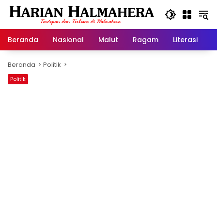
Langsung
ke
konten
Beranda
Nasional
Malut
Ragam
Literasi
H
Beranda
Politik
Politik