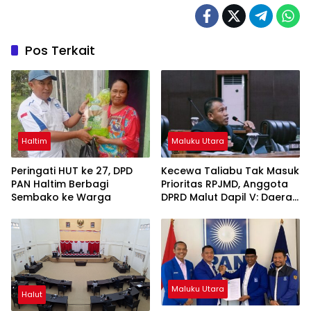
Pos Terkait
Haltim
Maluku Utara
Peringati HUT ke 27, DPD
Kecewa Taliabu Tak Masuk
PAN Haltim Berbagi
Prioritas RPJMD, Anggota
Sembako ke Warga
DPRD Malut Dapil V: Daerah
Perbatasan Dianaktirikan
Maluku Utara
Halut