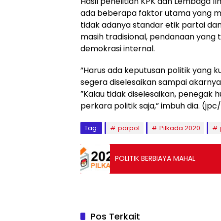
Hasil penelitian KPK dan Lembaga I
ada beberapa faktor utama yang men
tidak adanya standar etik partai dan 
masih tradisional, pendanaan yang t
demokrasi internal.
”Harus ada keputusan politik yang ku
segera diselesaikan sampai akarnya,”
”Kalau tidak diselesaikan, penegak
perkara politik saja,” imbuh dia. (jpc
Tag:
parpol
Pilkada 2020
POLITIK BERBIAYA MAHAL
Pos Terkait