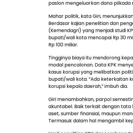
paslon mengeluarkan dana pilkada m
Mahar politik, kata Giri, menunjukk
Berdasar kajian penelitian dan pe
(Kemendagri) yang menjadi studi KP
bupati/wali kota mencapai Rp 30 mil
Rp 100 miliar.
Tingginya biaya itu mendorong kep
modal pencalonan. Data KPK menyeb
kasus korupsi yang melibatkan politi
bupati/wali kota. ”Ada keterkaitan k
korupsi kepala daerah,” imbuh dia.
Giri menambahkan, parpol semestiny
akuntabel. Baik terkait dengan tat
aset, sumber finansial, maupun man
Termasuk dalam hal mengambil kep