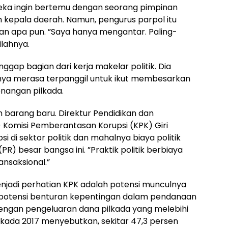
ka ingin bertemu dengan seorang pimpinan
n kepala daerah. Namun, pengurus parpol itu
n apa pun. ”Saya hanya mengantar. Paling-
ilahnya.
ggap bagian dari kerja makelar politik. Dia
rinya merasa terpanggil untuk ikut membesarkan
nangan pilkada.
n barang baru. Direktur Pendidikan dan
Komisi Pemberantasan Korupsi (KPK) Giri
di sektor politik dan mahalnya biaya politik
) besar bangsa ini. ”Praktik politik berbiaya
ansaksional.”
njadi perhatian KPK adalah potensi munculnya
at potensi benturan kepentingan dalam pendanaan
 dengan pengeluaran dana pilkada yang melebihi
ilkada 2017 menyebutkan, sekitar 47,3 persen