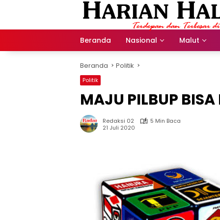
Langsung
ke
konten
Beranda
Nasional
Malut
Beranda
Politik
Politik
MAJU PILBUP BISA
Redaksi 02
5 Min Baca
21 Juli 2020