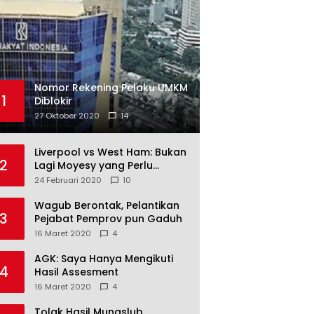
Nomor Rekening Pelaku UMKM
1
Diblokir
27 Oktober 2020
14
Liverpool vs West Ham: Bukan
2
Lagi Moyesy yang Perlu
Ditakuti
24 Februari 2020
10
Wagub Berontak, Pelantikan
3
Pejabat Pemprov pun Gaduh
16 Maret 2020
4
AGK: Saya Hanya Mengikuti
4
Hasil Assesment
16 Maret 2020
4
Tolak Hasil Munaslub,