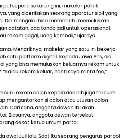
ol seperti sekarang ini, makelar politik
a, yang diceritakan seorang aparatur sipil yang
egara. Dia mengaku bisa membantu memuluskan
an catatan, ada tanda jadi untuk operasional.
alau rekom gagal, uang kembali,” ujarnya.
ama. Menariknya, makelar yang satu ini bekerja
lah satu platform digital. Kepada Jawa Pos, dia
tai yang bisa memuluskan keluarnya rekom untuk
 ”Kalau rekom keluar, nanti saya minta fee,”
mburu rekom calon kepala daerah juga tercium
ap mengantarkan si calon atau utusan calon
n. Dari sana, anggota dewan itu akan
i. Biasanya, anggota dewan tersebut
 orang dekat ketua umum partai.
a awal Juli lalu. Saat itu seorang pengurus parpol