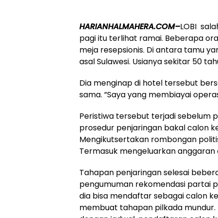
HARIANHALMAHERA.COM–
LOBI sala
pagi itu terlihat ramai. Beberapa ora
meja resepsionis. Di antara tamu y
asal Sulawesi. Usianya sekitar 50 tah
Dia menginap di hotel tersebut be
sama. ”Saya yang membiayai operasio
Peristiwa tersebut terjadi sebelum 
prosedur penjaringan bakal calon k
Mengikutsertakan rombongan politisi
Termasuk mengeluarkan anggaran ope
Tahapan penjaringan selesai beber
pengumuman rekomendasi partai poli
dia bisa mendaftar sebagai calon k
membuat tahapan pilkada mundur. 