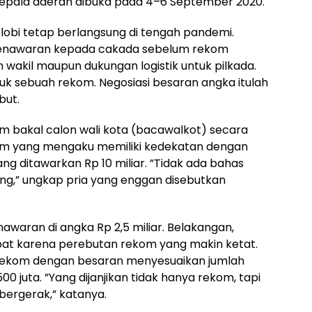
kepala daerah dibuka pada 4–6 September 2020.
-lobi tetap berlangsung di tengah pandemi.
penawaran kepada cakada sebelum rekom
 wakil maupun dukungan logistik untuk pilkada.
k sebuah rekom. Negosiasi besaran angka itulah
but.
om bakal calon wali kota (bacawalkot) secara
m yang mengaku memiliki kedekatan dengan
yang ditawarkan Rp 10 miliar. ”Tidak ada bahas
ang,” ungkap pria yang enggan disebutkan
aran di angka Rp 2,5 miliar. Belakangan,
lipat karena perebutan rekom yang makin ketat.
 rekom dengan besaran menyesuaikan jumlah
500 juta. ”Yang dijanjikan tidak hanya rekom, tapi
 bergerak,” katanya.