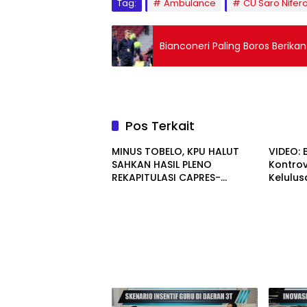
Tag:
Ambulance
CU Saro Nifer
Bianconeri Paling Boros Berik
Pos Terkait
MINUS TOBELO, KPU HALUT
VIDEO: 
SAHKAN HASIL PLENO
Kontro
REKAPITULASI CAPRES-
Kelulus
CAWAPRES 16 KECAMATAN
Taliabu