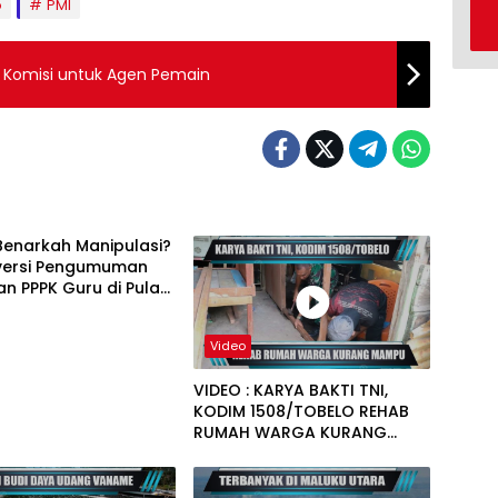
o
PMI
an Komisi untuk Agen Pemain
Benarkah Manipulasi?
versi Pengumuman
an PPPK Guru di Pulau
Video
VIDEO : KARYA BAKTI TNI,
KODIM 1508/TOBELO REHAB
RUMAH WARGA KURANG
MAMPU