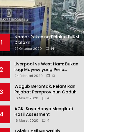
Nomor Rekening Pelaku UMKM
1
Diblokir
27 Oktober 2020
14
Liverpool vs West Ham: Bukan
2
Lagi Moyesy yang Perlu
Ditakuti
24 Februari 2020
10
Wagub Berontak, Pelantikan
3
Pejabat Pemprov pun Gaduh
16 Maret 2020
4
AGK: Saya Hanya Mengikuti
4
Hasil Assesment
16 Maret 2020
4
Tolak Hasil Munaslub,