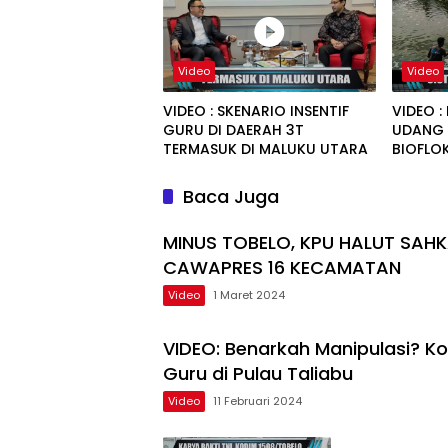
Video
Video
VIDEO : SKENARIO INSENTIF
VIDEO :
GURU DI DAERAH 3T
UDANG 
TERMASUK DI MALUKU UTARA
BIOFLO
Baca Juga
MINUS TOBELO, KPU HALUT SAHK
CAWAPRES 16 KECAMATAN
Video
1 Maret 2024
VIDEO: Benarkah Manipulasi? K
Guru di Pulau Taliabu
Video
11 Februari 2024