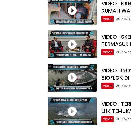
VIDEO : KA
RUMAH WA
Video
30 Nove
VIDEO : SK
TERMASUK 
Video
30 Nove
VIDEO : IN
BIOFLOK D
Video
30 Nove
VIDEO : TE
LHK TEMUK
Video
30 Nove