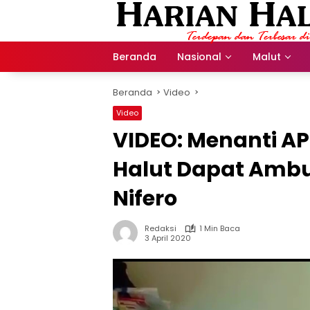
Langsung
ke
konten
Beranda
Nasional
Malut
Beranda
Video
Video
VIDEO: Menanti AP
Halut Dapat Ambu
Nifero
Redaksi
1 Min Baca
3 April 2020