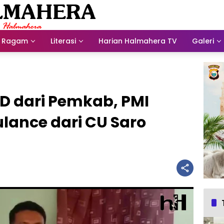
Ragam
Literasi
Harian Halmahera TV
Galeri
D dari Pemkab, PMI
lance dari CU Saro