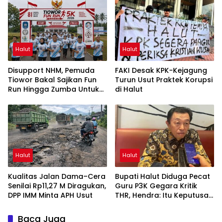
UNG
Halut
Halut
Disupport NHM, Pemuda
FAKI Desak KPK-Kejagung
Tiowor Bakal Sajikan Fun
Turun Usut Praktek Korupsi
Run Hingga Zumba Untuk
di Halut
Meriahkan HUT RI ke-81
Halut
Halut
Kualitas Jalan Dama–Cera
Bupati Halut Diduga Pecat
Senilai Rp11,27 M Diragukan,
Guru P3K Gegara Kritik
DPP IMM Minta APH Usut
THR, Hendra: Itu Keputusan
Dungu
Baca Juga