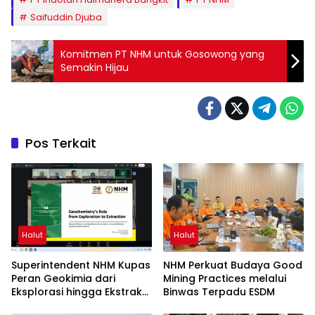
Saifuddin Djuba
Komitmen PT NHM untuk Gosowong yang
Semakin Hijau
Pos Terkait
Halut
Halut
Superintendent NHM Kupas
NHM Perkuat Budaya Good
Peran Geokimia dari
Mining Practices melalui
Eksplorasi hingga Ekstraksi
Binwas Terpadu ESDM
dalam Webinar MGEI-SC