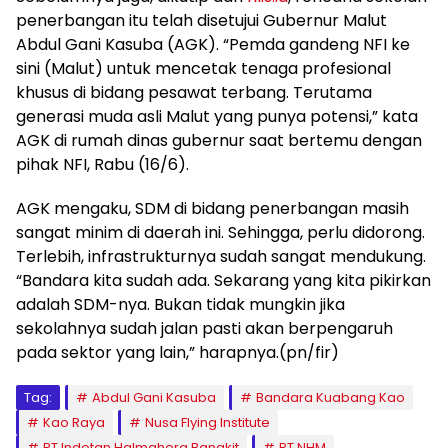
penerbangan itu telah disetujui Gubernur Malut
Abdul Gani Kasuba (AGK). “Pemda gandeng NFI ke
sini (Malut) untuk mencetak tenaga profesional
khusus di bidang pesawat terbang. Terutama
generasi muda asli Malut yang punya potensi,” kata
AGK di rumah dinas gubernur saat bertemu dengan
pihak NFI, Rabu (16/6).
AGK mengaku, SDM di bidang penerbangan masih
sangat minim di daerah ini. Sehingga, perlu didorong.
Terlebih, infrastrukturnya sudah sangat mendukung.
“Bandara kita sudah ada. Sekarang yang kita pikirkan
adalah SDM-nya. Bukan tidak mungkin jika
sekolahnya sudah jalan pasti akan berpengaruh
pada sektor yang lain,” harapnya.(pn/fir)
Tag:
Abdul Gani Kasuba
Bandara Kuabang Kao
Kao Raya
Nusa Flying Institute
PT Indotan Halmahera Bangkit
PT NHM