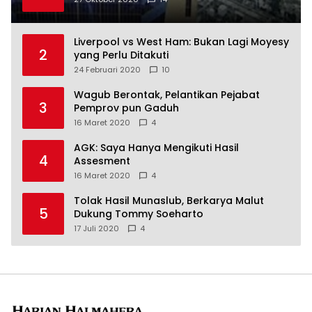
Liverpool vs West Ham: Bukan Lagi Moyesy
2
yang Perlu Ditakuti
24 Februari 2020
10
Wagub Berontak, Pelantikan Pejabat
3
Pemprov pun Gaduh
16 Maret 2020
4
AGK: Saya Hanya Mengikuti Hasil
4
Assesment
16 Maret 2020
4
Tolak Hasil Munaslub, Berkarya Malut
5
Dukung Tommy Soeharto
17 Juli 2020
4