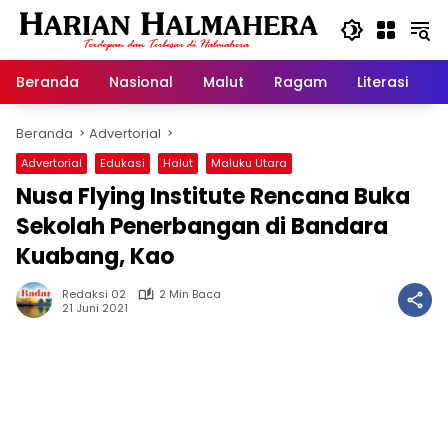
Langsung
ke
konten
Beranda
Nasional
Malut
Ragam
Literasi
H
Beranda
Advertorial
Advertorial
Edukasi
Halut
Maluku Utara
Nusa Flying Institute Rencana Buka
Sekolah Penerbangan di Bandara
Kuabang, Kao
Redaksi 02
2 Min Baca
21 Juni 2021