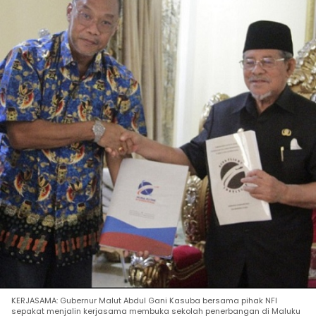
KERJASAMA: Gubernur Malut Abdul Gani Kasuba bersama pihak NFI
sepakat menjalin kerjasama membuka sekolah penerbangan di Maluku