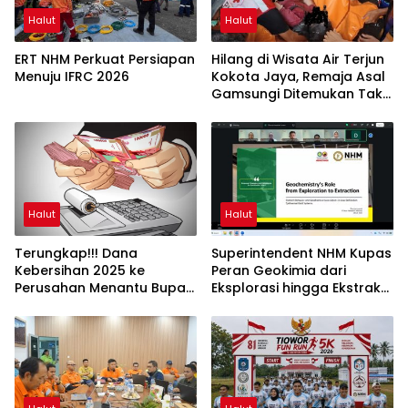
Halut
Halut
ERT NHM Perkuat Persiapan
Hilang di Wisata Air Terjun
Menuju IFRC 2026
Kokota Jaya, Remaja Asal
Gamsungi Ditemukan Tak
Bernyawa
Halut
Halut
Terungkap!!! Dana
Superintendent NHM Kupas
Kebersihan 2025 ke
Peran Geokimia dari
Perusahan Menantu Bupati
Eksplorasi hingga Ekstraksi
Halut Tembus Rp6 M Lebih
dalam Webinar MGEI-SC
UNG