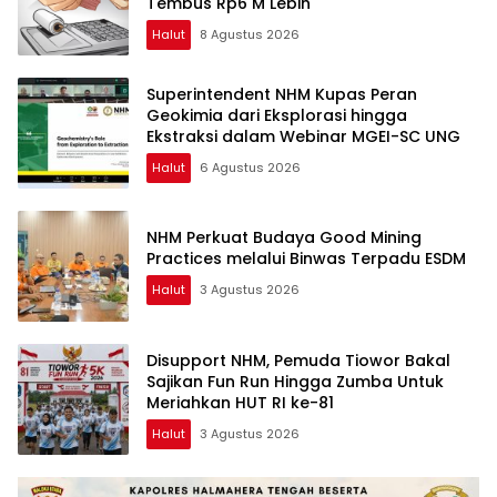
Tembus Rp6 M Lebih
Halut
8 Agustus 2026
Superintendent NHM Kupas Peran
Geokimia dari Eksplorasi hingga
Ekstraksi dalam Webinar MGEI-SC UNG
Halut
6 Agustus 2026
NHM Perkuat Budaya Good Mining
Practices melalui Binwas Terpadu ESDM
Halut
3 Agustus 2026
Disupport NHM, Pemuda Tiowor Bakal
Sajikan Fun Run Hingga Zumba Untuk
Meriahkan HUT RI ke-81
Halut
3 Agustus 2026