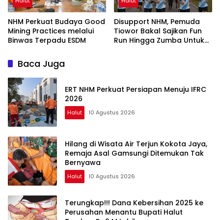
Halut
Halut
NHM Perkuat Budaya Good
Disupport NHM, Pemuda
Mining Practices melalui
Tiowor Bakal Sajikan Fun
Binwas Terpadu ESDM
Run Hingga Zumba Untuk
Meriahkan HUT RI ke-81
Baca Juga
ERT NHM Perkuat Persiapan Menuju IFRC
2026
Halut
10 Agustus 2026
Hilang di Wisata Air Terjun Kokota Jaya,
Remaja Asal Gamsungi Ditemukan Tak
Bernyawa
Halut
10 Agustus 2026
Terungkap!!! Dana Kebersihan 2025 ke
Perusahan Menantu Bupati Halut