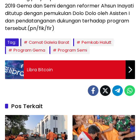
2019 Gema dan Semi dengan reformer Ahsun Inayati
ditutup dengan pemukulan Dolo Dolo oleh Asisten I
dan pendatanganan dukungan terhadap program
tersebut.(pn/fik/fir)
Tag:
Camat Galela Barat
Pemkab Halutt
Program Gema
Program Semi
Libra Bitcoin
Pos Terkait