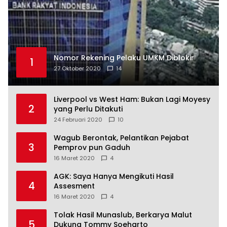
Nomor Rekening Pelaku UMKM Diblokir
1
27 Oktober 2020
14
Liverpool vs West Ham: Bukan Lagi Moyesy
2
yang Perlu Ditakuti
24 Februari 2020
10
Wagub Berontak, Pelantikan Pejabat
3
Pemprov pun Gaduh
16 Maret 2020
4
AGK: Saya Hanya Mengikuti Hasil
4
Assesment
16 Maret 2020
4
Tolak Hasil Munaslub, Berkarya Malut
5
Dukung Tommy Soeharto