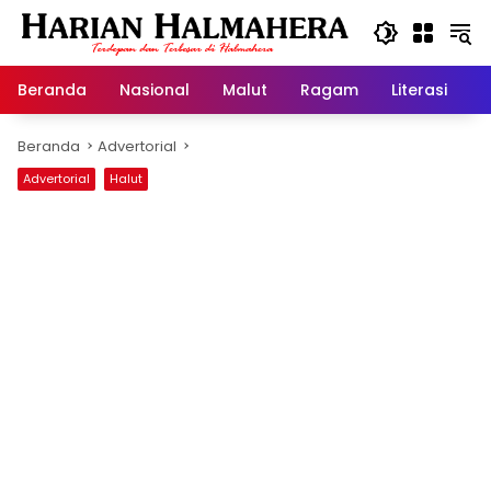
Langsung
ke
konten
Beranda
Nasional
Malut
Ragam
Literasi
H
Beranda
Advertorial
Advertorial
Halut