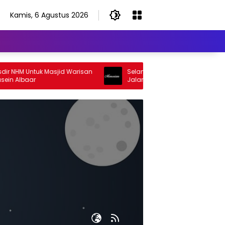
Kamis, 6 Agustus 2026
 Untuk Masjid Warisan
Selamat Jalan Sang Inspirator, Selama
baar
Jalan Abangku Yuslam Idris