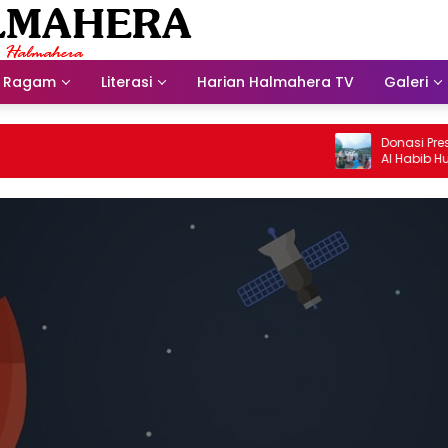
Ragam
Literasi
Harian Halmahera TV
Galeri
Donasi Presdir NHM
Al Habib Husein Al