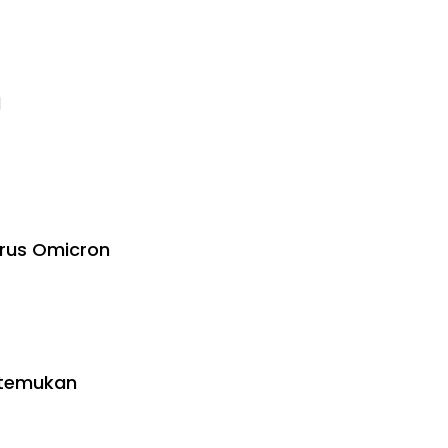
d
irus Omicron
itemukan