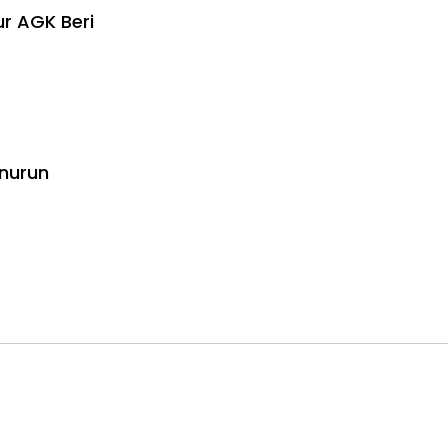
ur AGK Beri
enurun