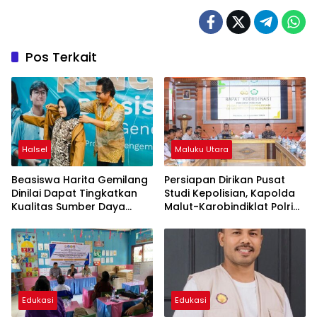
Pos Terkait
Halsel
Maluku Utara
Beasiswa Harita Gemilang
Persiapan Dirikan Pusat
Dinilai Dapat Tingkatkan
Studi Kepolisian, Kapolda
Kualitas Sumber Daya
Malut-Karobindiklat Polri
Manusia Daerah
Rakor Bersama Unkhair
Ternate
Edukasi
Edukasi