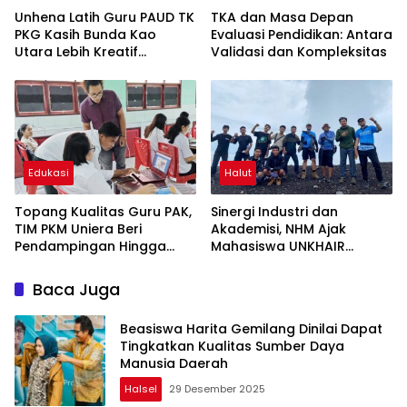
Unhena Latih Guru PAUD TK
TKA dan Masa Depan
PKG Kasih Bunda Kao
Evaluasi Pendidikan: Antara
Utara Lebih Kreatif
Validasi dan Kompleksitas
Mengajar di Era Digital
Edukasi
Halut
Topang Kualitas Guru PAK,
Sinergi Industri dan
TIM PKM Uniera Beri
Akademisi, NHM Ajak
Pendampingan Hingga
Mahasiswa UNKHAIR
Pelatihan Berbasis IT
Eksplorasi Geologi Gunung
Gamalama
Baca Juga
Beasiswa Harita Gemilang Dinilai Dapat
Tingkatkan Kualitas Sumber Daya
Manusia Daerah
Halsel
29 Desember 2025