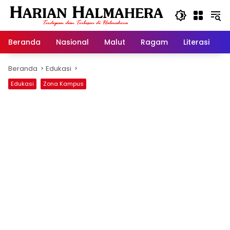
Langsung
ke
konten
Beranda
Nasional
Malut
Ragam
Literasi
H
Beranda
Edukasi
Edukasi
Zona Kampus