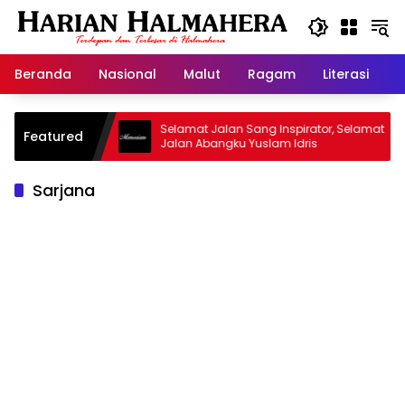
Langsung
ke
konten
Beranda
Nasional
Malut
Ragam
Literasi
H
jid Warisan
Selamat Jalan Sang Inspirator, Selamat
Featured
Jalan Abangku Yuslam Idris
Sarjana