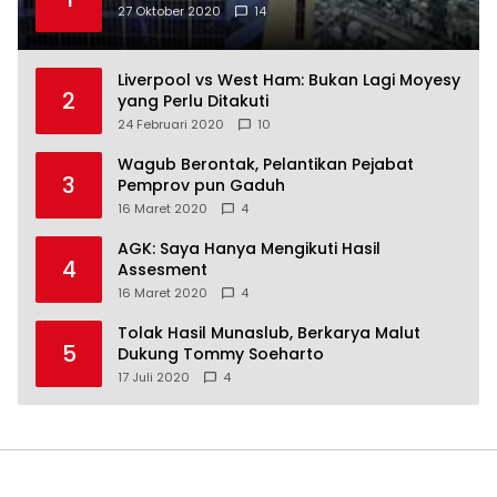
27 Oktober 2020
14
Liverpool vs West Ham: Bukan Lagi Moyesy
2
yang Perlu Ditakuti
24 Februari 2020
10
Wagub Berontak, Pelantikan Pejabat
3
Pemprov pun Gaduh
16 Maret 2020
4
AGK: Saya Hanya Mengikuti Hasil
4
Assesment
16 Maret 2020
4
Tolak Hasil Munaslub, Berkarya Malut
5
Dukung Tommy Soeharto
17 Juli 2020
4