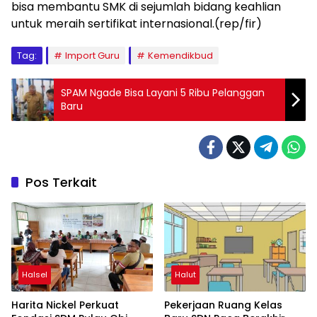
bisa membantu SMK di sejumlah bidang keahlian
untuk meraih sertifikat internasional.(rep/fir)
Tag:
Import Guru
Kemendikbud
SPAM Ngade Bisa Layani 5 Ribu Pelanggan
Baru
Pos Terkait
Halsel
Halut
Harita Nickel Perkuat
Pekerjaan Ruang Kelas