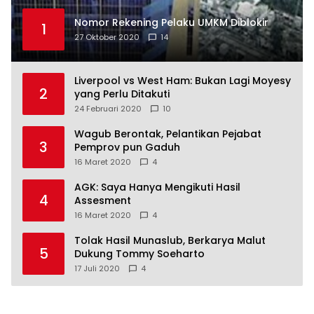
Nomor Rekening Pelaku UMKM Diblokir
1
27 Oktober 2020
14
Liverpool vs West Ham: Bukan Lagi Moyesy
2
yang Perlu Ditakuti
24 Februari 2020
10
Wagub Berontak, Pelantikan Pejabat
3
Pemprov pun Gaduh
16 Maret 2020
4
AGK: Saya Hanya Mengikuti Hasil
4
Assesment
16 Maret 2020
4
Tolak Hasil Munaslub, Berkarya Malut
5
Dukung Tommy Soeharto
17 Juli 2020
4