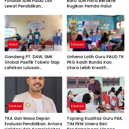
Fondasi SDM Pulau Obi
Baru SDN Paca Berakhir
Lewat Pendidikan
Rugikan Pemda Halut
Berkualitas
Halut
Edukasi
Gandeng PT. DAW, SMK
Unhena Latih Guru PAUD TK
Global Pasifik Tobelo Siap
PKG Kasih Bunda Kao
Lahirkan Lulusan
Utara Lebih Kreatif
Berkualitas
Mengajar di Era Digital
Edukasi
Edukasi
TKA dan Masa Depan
Topang Kualitas Guru PAK,
Evaluasi Pendidikan: Antara
TIM PKM Uniera Beri