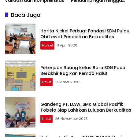
Validasi dan Kompleksitas
Pendampingan Hingga
Pelatihan Berbasis IT
Baca Juga
Harita Nickel Perkuat Fondasi SDM Pulau
Obi Lewat Pendidikan Berkualitas
Halsel
3 April 2026
Pekerjaan Ruang Kelas Baru SDN Paca
Berakhir Rugikan Pemda Halut
Halut
13 Maret 2026
Gandeng PT. DAW, SMK Global Pasifik
Tobelo Siap Lahirkan Lulusan Berkualitas
Halut
26 November 2025