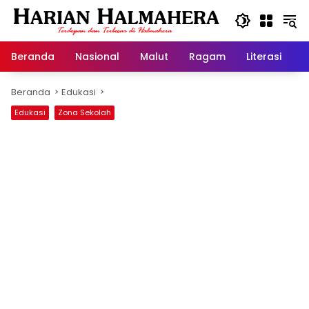
Langsung
ke
konten
Beranda
Nasional
Malut
Ragam
Literasi
H
Beranda
Edukasi
Edukasi
Zona Sekolah