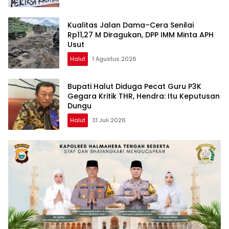
Kualitas Jalan Dama–Cera Senilai
Rp11,27 M Diragukan, DPP IMM Minta APH
Usut
Halut
1 Agustus 2026
Bupati Halut Diduga Pecat Guru P3K
Gegara Kritik THR, Hendra: Itu Keputusan
Dungu
Halut
31 Juli 2026