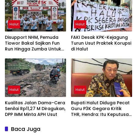
Halut
Halut
Disupport NHM, Pemuda
FAKI Desak KPK-Kejagung
Tiowor Bakal Sajikan Fun
Turun Usut Praktek Korupsi
Run Hingga Zumba Untuk
di Halut
Meriahkan HUT RI ke-81
Halut
Halut
Kualitas Jalan Dama–Cera
Bupati Halut Diduga Pecat
Senilai Rp11,27 M Diragukan,
Guru P3K Gegara Kritik
DPP IMM Minta APH Usut
THR, Hendra: Itu Keputusan
Dungu
Baca Juga