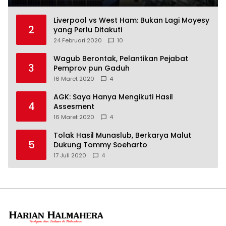
Liverpool vs West Ham: Bukan Lagi Moyesy
2
yang Perlu Ditakuti
24 Februari 2020
10
Wagub Berontak, Pelantikan Pejabat
3
Pemprov pun Gaduh
16 Maret 2020
4
AGK: Saya Hanya Mengikuti Hasil
4
Assesment
16 Maret 2020
4
Tolak Hasil Munaslub, Berkarya Malut
5
Dukung Tommy Soeharto
17 Juli 2020
4