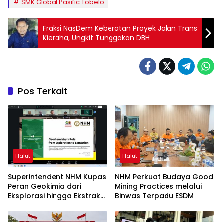
SMK Global Pasific Tobelo
Fraksi NasDem Keberatan Proyek Jalan Trans
Kieraha, Ungkit Tunggakan DBH
Pos Terkait
Halut
Halut
Superintendent NHM Kupas
NHM Perkuat Budaya Good
Peran Geokimia dari
Mining Practices melalui
Eksplorasi hingga Ekstraksi
Binwas Terpadu ESDM
dalam Webinar MGEI-SC
UNG