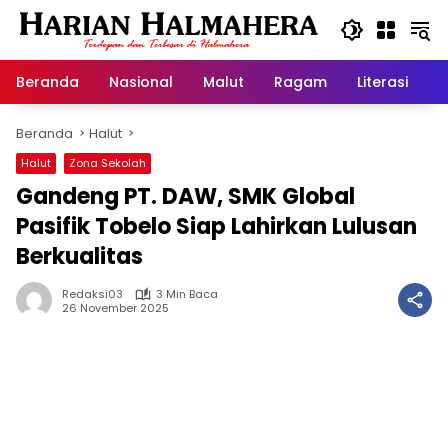
Langsung
ke
konten
Beranda
Nasional
Malut
Ragam
Literasi
H
Beranda
Halut
Halut
Zona Sekolah
Gandeng PT. DAW, SMK Global
Pasifik Tobelo Siap Lahirkan Lulusan
Berkualitas
Redaksi03
3 Min Baca
26 November 2025