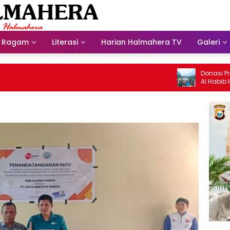
Ragam
Literasi
Harian Halmahera TV
Galeri
Donasi Presdir 
Al Habib Husein