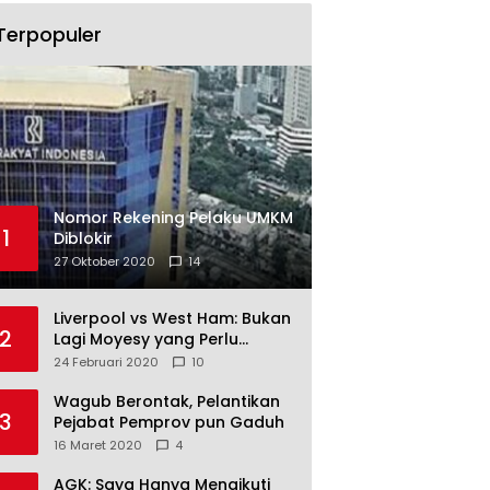
Terpopuler
Nomor Rekening Pelaku UMKM
1
Diblokir
27 Oktober 2020
14
Liverpool vs West Ham: Bukan
2
Lagi Moyesy yang Perlu
Ditakuti
24 Februari 2020
10
Wagub Berontak, Pelantikan
3
Pejabat Pemprov pun Gaduh
16 Maret 2020
4
AGK: Saya Hanya Mengikuti