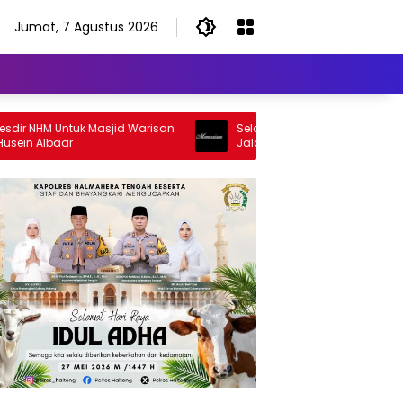
Jumat, 7 Agustus 2026
NHM Untuk Masjid Warisan
Selamat Jalan Sang Inspirator, Sel
 Albaar
Jalan Abangku Yuslam Idris