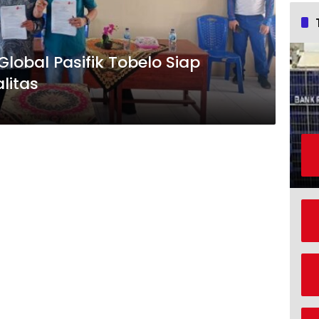
lobal Pasifik Tobelo Siap
litas