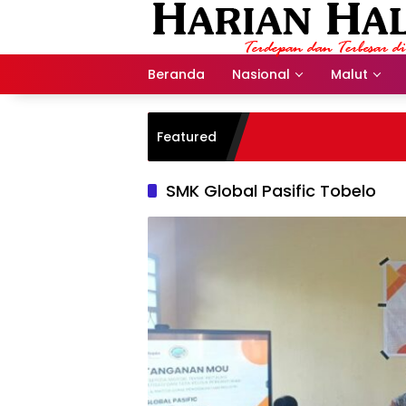
Langsung
ke
konten
Beranda
Nasional
Malut
Featured
SMK Global Pasific Tobelo