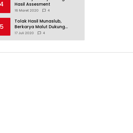
4
Hasil Assesment
16 Maret 2020
4
Tolak Hasil Munaslub,
5
Berkarya Malut Dukung
Tommy Soeharto
17 Juli 2020
4