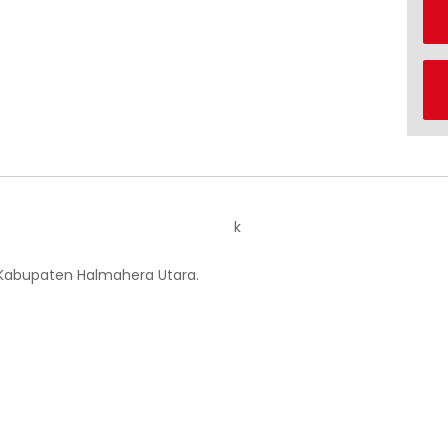
k
 Kabupaten Halmahera Utara.