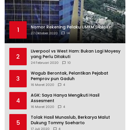
Nomor Rekening Pelaku UMKM Diblokir
1
27 Oktober 2020
14
Liverpool vs West Ham: Bukan Lagi Moyesy
2
yang Perlu Ditakuti
24 Februari 2020
10
Wagub Berontak, Pelantikan Pejabat
3
Pemprov pun Gaduh
16 Maret 2020
4
AGK: Saya Hanya Mengikuti Hasil
4
Assesment
16 Maret 2020
4
Tolak Hasil Munaslub, Berkarya Malut
5
Dukung Tommy Soeharto
17 Juli 2020
4