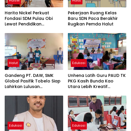
Halsel
Halut
Harita Nickel Perkuat
Pekerjaan Ruang Kelas
Fondasi SDM Pulau Obi
Baru SDN Paca Berakhir
Lewat Pendidikan
Rugikan Pemda Halut
Berkualitas
Halut
Edukasi
Gandeng PT. DAW, SMK
Unhena Latih Guru PAUD TK
Global Pasifik Tobelo Siap
PKG Kasih Bunda Kao
Lahirkan Lulusan
Utara Lebih Kreatif
Berkualitas
Mengajar di Era Digital
Edukasi
Edukasi