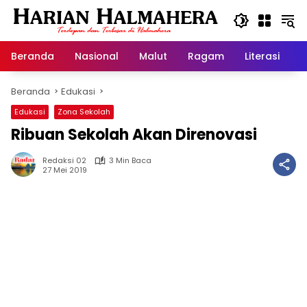
Langsung
ke
konten
Beranda
Nasional
Malut
Ragam
Literasi
H
Beranda
Edukasi
Edukasi
Zona Sekolah
Ribuan Sekolah Akan Direnovasi
Redaksi 02
3 Min Baca
27 Mei 2019