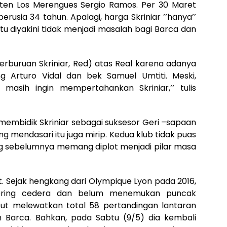
ten Los Merengues Sergio Ramos. Per 30 Maret
usia 34 tahun. Apalagi, harga Skriniar ’’hanya’’
l itu diyakini tidak menjadi masalah bagi Barca dan
 perburuan Skriniar, Red) atas Real karena adanya
ng Arturo Vidal dan bek Samuel Umtiti. Meski,
masih ingin mempertahankan Skriniar,’’ tulis
membidik Skriniar sebagai suksesor Geri –sapaan
g mendasari itu juga mirip. Kedua klub tidak puas
ang sebelumnya memang diplot menjadi pilar masa
et. Sejak hengkang dari Olympique Lyon pada 2016,
 sering cedera dan belum menemukan puncak
ut melewatkan total 58 pertandingan lantaran
 Barca. Bahkan, pada Sabtu (9/5) dia kembali