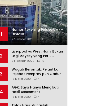
Nomor Rekening Pelaku UMKM
1
Diblokir
27 Oktober 2020
14
Liverpool vs West Ham: Bukan
2
Lagi Moyesy yang Perlu
Ditakuti
24 Februari 2020
10
Wagub Berontak, Pelantikan
3
Pejabat Pemprov pun Gaduh
16 Maret 2020
4
AGK: Saya Hanya Mengikuti
4
Hasil Assesment
16 Maret 2020
4
Tolak Hasil Munaslub,