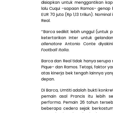
disiapkan untuk menggantikan kap
lalu Cuqui –sapaan Ramos– genap ber
EUR 70 juta (Rp 1,13 triliun). Nomina
Real.
’’Barca sedikit lebih unggul (untuk
ketertarikan Inter untuk gelanda
allenatore
Antonio Conte diyakini 
Football Italia.
Barca dan Real tidak hanya serupa 
Pique– dan Ramos. Tetapi, faktor yan
atas kinerja bek tengah lainnya y
depan.
Di Barca, Umtiti adalah bukti konkr
pemain asal Prancis itu lebih
performa. Pemain 26 tahun terseb
beberapa cedera sejak berkostum