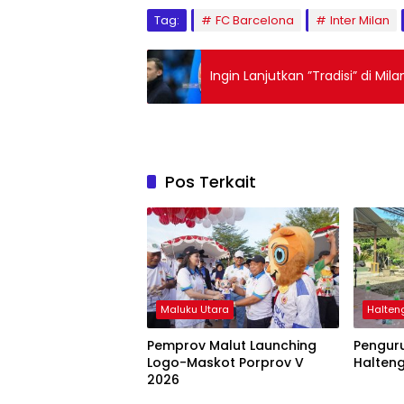
Tag:
FC Barcelona
Inter Milan
Ingin Lanjutkan ”Tradisi” di Mila
Pos Terkait
Maluku Utara
Halten
Pemprov Malut Launching
Pengur
Logo-Maskot Porprov V
Halteng
2026