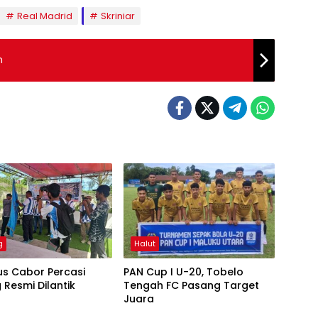
Real Madrid
Skriniar
n
g
Halut
us Cabor Percasi
PAN Cup I U-20, Tobelo
 Resmi Dilantik
Tengah FC Pasang Target
Juara