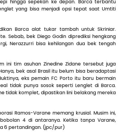
epi hingga sepekan ke depan. Barca terbantu
glet yang bisa menjadi opsi tepat saat Umtiti
jadikan Barca alat tukar tambah untuk Skriniar.
onte. Sebab, bek Diego Godin diprediksi hengkang
ergi, Nerazzurri bisa kehilangan dua bek tengah
im ini tim asuhan Zinedine Zidane tersebut juga
anya, bek asal Brasil itu belum bisa beradaptasi
Buktinya, eks pemain FC Porto itu baru bermain
eal tidak punya sosok seperti Lenglet di Barca.
e tidak komplet, dipastikan lini belakang mereka
orasi Ramos-Varane memang krusial. Musim ini,
bobolan 4 di antaranya. Ketika tanpa Varane,
a 6 pertandingan. (jpc/pur)