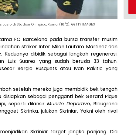
s Lazio di Stadion Olimpico, Roma, (16/2). GETTY IMAGES
tama FC Barcelona pada bursa transfer musim
ahan striker Inter Milan Lautaro Martinez dan
. Keduanya dibidik sebagai langkah regenerasi.
kan Luis Suarez yang sudah berusia 33 tahun.
uksesor Sergio Busquets atau Ivan Rakitic yang
ambah setelah mereka juga membidik bek tengah
itu disiapkan sebagai pengganti bek Gerard Pique
i, seperti dilansir
Mundo Deportivo
, Blaugrana
aet Skrinka, julukan Skriniar. Yakni oleh rival
enjadikan Skriniar target jangka panjang. Dia