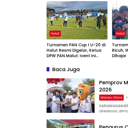
Halut
Halut
Turnamen PAN Cup I U-20 di
Turnam
Halut Resmi Digelar, Ketua
Ricuh, 
DPW PAN Malut: Ivent Ini
Dihajar
Harus Bergilir
Baca Juga
Pemprov Ma
2026
Maluku Utara
1
HARIANHALMAHER
direalisasi, dim
Pengurus C