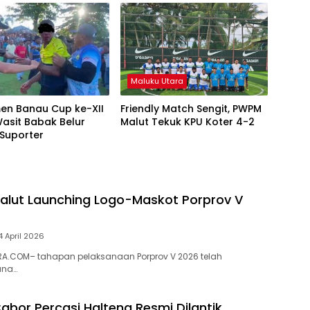
Maluku Utara
en Banau Cup ke-XII
Friendly Match Sengit, PWPM
Wasit Babak Belur
Malut Tekuk KPU Koter 4-2
 Suporter
lut Launching Logo-Maskot Porprov V
4 April 2026
A.COM– tahapan pelaksanaan Porprov V 2026 telah
ana…
abor Percasi Halteng Resmi Dilantik