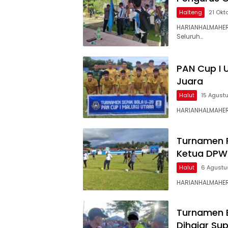
Halteng
21 Okt
HARIANHALMAHER
Seluruh…
PAN Cup I 
Juara
Halut
15 Agust
HARIANHALMAHER
Turnamen P
Ketua DPW P
Halut
6 Agustu
HARIANHALMAHER
Turnamen B
Dihajar Su