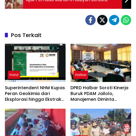
Pos Terkait
Halut
Halbar
Superintendent NHM Kupas
DPRD Halbar Soroti Kinerja
Peran Geokimia dari
Buruk PDAM Jailolo,
Eksplorasi hingga Ekstraksi
Manajemen Diminta
dalam Webinar MGEI-SC
Berbenah
UNG