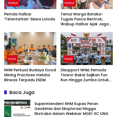
Halbar
Halbar
Pemda Halbar
Temui Warga Bataka-
‘Telantarkan’ Siswa Loloda
Tuguis Pasca Bentrok,
Wabup Halbar Ajak Jaga
Kedamaian
Halut
Halut
NHM Perkuat Budaya Good
Disupport NHM, Pemuda
Mining Practices melalui
Tiowor Bakal Sajikan Fun
Binwas Terpadu ESDM
Run Hingga Zumba Untuk
Meriahkan HUT RI ke-81
Baca Juga
Superintendent NHM Kupas Peran
Geokimia dari Eksplorasi hingga
Ekstraksi dalam Webinar MGEI-SC UNG