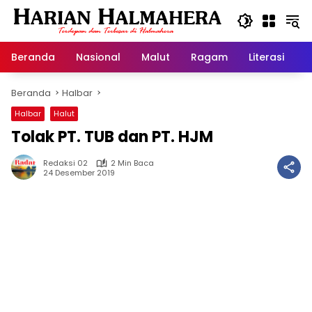
Langsung
ke
konten
Beranda
Nasional
Malut
Ragam
Literasi
H
Beranda
Halbar
Halbar
Halut
Tolak PT. TUB dan PT. HJM
Redaksi 02
2 Min Baca
24 Desember 2019