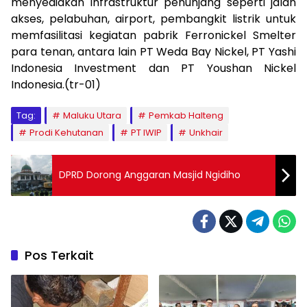
menyediakan infrastruktur penunjang seperti jalan
akses, pelabuhan, airport, pembangkit listrik untuk
memfasilitasi kegiatan pabrik Ferronickel Smelter
para tenan, antara lain PT Weda Bay Nickel, PT Yashi
Indonesia Investment dan PT Youshan Nickel
Indonesia.(tr-01)
Tag:
Maluku Utara
Pemkab Halteng
Prodi Kehutanan
PT IWIP
Unkhair
DPRD Dorong Anggaran Masjid Ngidiho
Pos Terkait