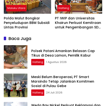
Maluku Utara
Halteng
Polda Malut Bongkar
PT IWIP dan Universitas
Penyeludupan BBM Subsidi
Khairun Perkuat Kemitraan
Lintas Provinsi
untuk Pengembangan SDM
Maluku Utara
Baca Juga
Polsek Patani Amankan Belasan Cap
Tikus di Desa Lamon, Pemilik Kabur
Halteng
1 Agustus 2026
Meski Belum Beroperasi, PT Smart
Marsindo Tetap Jalankan Komitmen
Sosial di Pulau Gebe
Halteng
24 Juli 2026
Weda Bay Nickel Perkuat Reklamasi dan