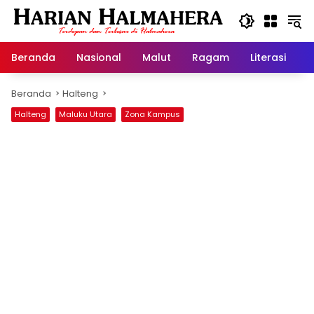
Langsung
ke
konten
Beranda
Nasional
Malut
Ragam
Literasi
H
Beranda
Halteng
Halteng
Maluku Utara
Zona Kampus