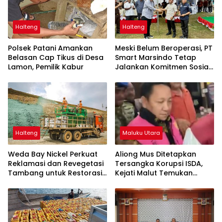
Halteng
Halteng
Polsek Patani Amankan
Meski Belum Beroperasi, PT
Belasan Cap Tikus di Desa
Smart Marsindo Tetap
Lamon, Pemilik Kabur
Jalankan Komitmen Sosial
di Pulau Gebe
Halteng
Maluku Utara
Weda Bay Nickel Perkuat
Aliong Mus Ditetapkan
Reklamasi dan Revegetasi
Tersangka Korupsi ISDA,
Tambang untuk Restorasi
Kejati Malut Temukan
Lingkungan
Kerugian Rp8 M