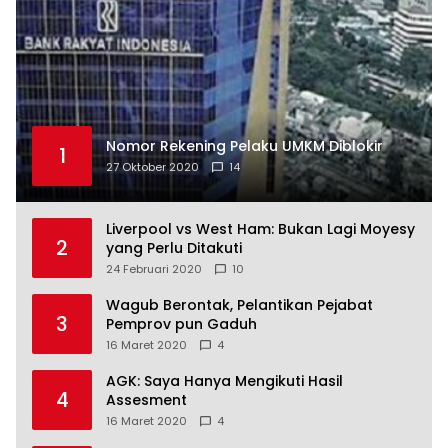
Nomor Rekening Pelaku UMKM Diblokir
1
27 Oktober 2020
14
Liverpool vs West Ham: Bukan Lagi Moyesy
2
yang Perlu Ditakuti
24 Februari 2020
10
Wagub Berontak, Pelantikan Pejabat
3
Pemprov pun Gaduh
16 Maret 2020
4
AGK: Saya Hanya Mengikuti Hasil
4
Assesment
16 Maret 2020
4