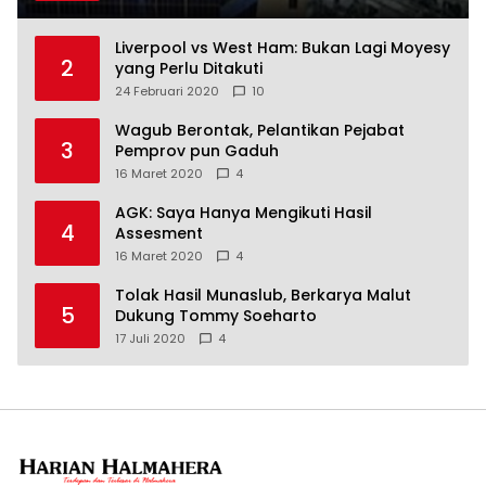
Liverpool vs West Ham: Bukan Lagi Moyesy
2
yang Perlu Ditakuti
24 Februari 2020
10
Wagub Berontak, Pelantikan Pejabat
3
Pemprov pun Gaduh
16 Maret 2020
4
AGK: Saya Hanya Mengikuti Hasil
4
Assesment
16 Maret 2020
4
Tolak Hasil Munaslub, Berkarya Malut
5
Dukung Tommy Soeharto
17 Juli 2020
4