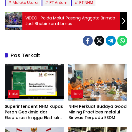
Maluku Utara
PT Antam
PT NHM
VIDEO : Polda Malut Pasang Anggota Brimob
Jadi Bhabinkamtibmas
Pos Terkait
Halut
Halut
Superintendent NHM Kupas
NHM Perkuat Budaya Good
Peran Geokimia dari
Mining Practices melalui
Eksplorasi hingga Ekstraksi
Binwas Terpadu ESDM
dalam Webinar MGEI-SC
UNG