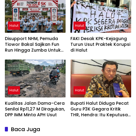
Halut
Halut
Disupport NHM, Pemuda
FAKI Desak KPK-Kejagung
Tiowor Bakal Sajikan Fun
Turun Usut Praktek Korupsi
Run Hingga Zumba Untuk
di Halut
Meriahkan HUT RI ke-81
Halut
Halut
Kualitas Jalan Dama–Cera
Bupati Halut Diduga Pecat
Senilai Rp11,27 M Diragukan,
Guru P3K Gegara Kritik
DPP IMM Minta APH Usut
THR, Hendra: Itu Keputusan
Dungu
Baca Juga