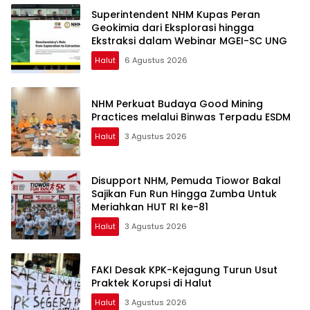
Superintendent NHM Kupas Peran
Geokimia dari Eksplorasi hingga
Ekstraksi dalam Webinar MGEI-SC UNG
Halut
6 Agustus 2026
NHM Perkuat Budaya Good Mining
Practices melalui Binwas Terpadu ESDM
Halut
3 Agustus 2026
Disupport NHM, Pemuda Tiowor Bakal
Sajikan Fun Run Hingga Zumba Untuk
Meriahkan HUT RI ke-81
Halut
3 Agustus 2026
FAKI Desak KPK-Kejagung Turun Usut
Praktek Korupsi di Halut
Halut
3 Agustus 2026