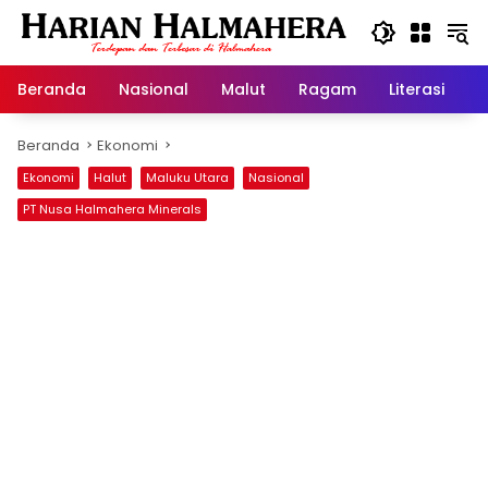
Langsung
ke
konten
Beranda
Nasional
Malut
Ragam
Literasi
H
Beranda
Ekonomi
Ekonomi
Halut
Maluku Utara
Nasional
PT Nusa Halmahera Minerals