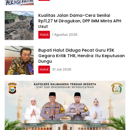
Kualitas Jalan Dama–Cera Senilai
Rp11,27 M Diragukan, DPP IMM Minta APH
Usut
Halut
1 Agustus 2026
Bupati Halut Diduga Pecat Guru P3K
Gegara Kritik THR, Hendra: Itu Keputusan
Dungu
Halut
31 Juli 2026