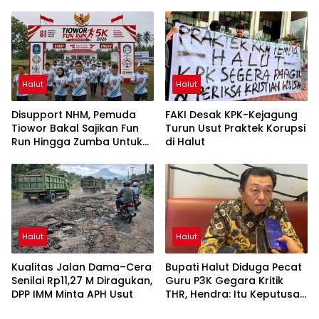
dalam Webinar MGEI-SC
UNG
Halut
Halut
Disupport NHM, Pemuda
FAKI Desak KPK-Kejagung
Tiowor Bakal Sajikan Fun
Turun Usut Praktek Korupsi
Run Hingga Zumba Untuk
di Halut
Meriahkan HUT RI ke-81
Halut
Halut
Kualitas Jalan Dama–Cera
Bupati Halut Diduga Pecat
Senilai Rp11,27 M Diragukan,
Guru P3K Gegara Kritik
DPP IMM Minta APH Usut
THR, Hendra: Itu Keputusan
Dungu