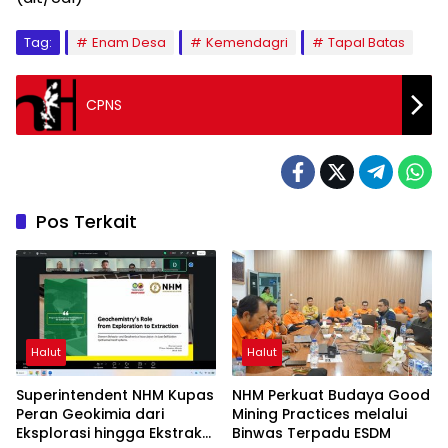
Tag:
Enam Desa
Kemendagri
Tapal Batas
CPNS
Pos Terkait
Halut
Halut
Superintendent NHM Kupas
NHM Perkuat Budaya Good
Peran Geokimia dari
Mining Practices melalui
Eksplorasi hingga Ekstraksi
Binwas Terpadu ESDM