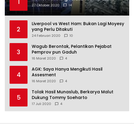
1
27 Oktober 2020
14
Liverpool vs West Ham: Bukan Lagi Moyesy
2
yang Perlu Ditakuti
24 Februari 2020
10
Wagub Berontak, Pelantikan Pejabat
3
Pemprov pun Gaduh
16 Maret 2020
4
AGK: Saya Hanya Mengikuti Hasil
4
Assesment
16 Maret 2020
4
Tolak Hasil Munaslub, Berkarya Malut
5
Dukung Tommy Soeharto
17 Juli 2020
4