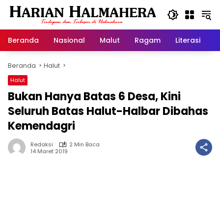
Langsung
ke
konten
Beranda
Nasional
Malut
Ragam
Literasi
H
Beranda
Halut
Halut
Bukan Hanya Batas 6 Desa, Kini
Seluruh Batas Halut-Halbar Dibahas
Kemendagri
Redaksi
2 Min Baca
14 Maret 2019