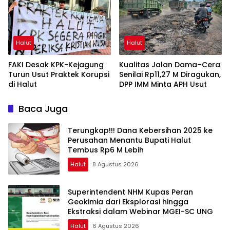
Halut
Halut
FAKI Desak KPK-Kejagung
Kualitas Jalan Dama–Cera
Turun Usut Praktek Korupsi
Senilai Rp11,27 M Diragukan,
di Halut
DPP IMM Minta APH Usut
Baca Juga
Terungkap!!! Dana Kebersihan 2025 ke
Perusahan Menantu Bupati Halut
Tembus Rp6 M Lebih
Halut
8 Agustus 2026
Superintendent NHM Kupas Peran
Geokimia dari Eksplorasi hingga
Ekstraksi dalam Webinar MGEI-SC UNG
Halut
6 Agustus 2026