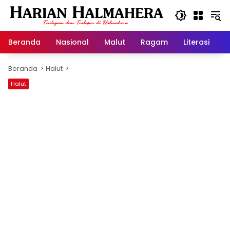
Langsung
ke
konten
Beranda
Nasional
Malut
Ragam
Literasi
H
Beranda
Halut
Halut