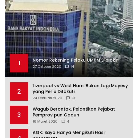
Nomor Rekening Pelaku UMKM Diblokir
1
27 Oktober 2020
14
Liverpool vs West Ham: Bukan Lagi Moyesy
2
yang Perlu Ditakuti
24 Februari 2020
10
Wagub Berontak, Pelantikan Pejabat
3
Pemprov pun Gaduh
16 Maret 2020
4
AGK: Saya Hanya Mengikuti Hasil