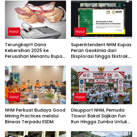
Halut
Halut
Terungkap!!! Dana
Superintendent NHM Kupas
Kebersihan 2025 ke
Peran Geokimia dari
Perusahan Menantu Bupati
Eksplorasi hingga Ekstraksi
Halut Tembus Rp6 M Lebih
dalam Webinar MGEI-SC
UNG
Halut
Halut
NHM Perkuat Budaya Good
Disupport NHM, Pemuda
Mining Practices melalui
Tiowor Bakal Sajikan Fun
Binwas Terpadu ESDM
Run Hingga Zumba Untuk
Meriahkan HUT RI ke-81