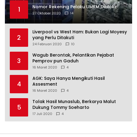
Nomor Rekening Pelaku UMKM Diblokir
1
27 Oktober 2020
14
Liverpool vs West Ham: Bukan Lagi Moyesy
2
yang Perlu Ditakuti
24 Februari 2020
10
Wagub Berontak, Pelantikan Pejabat
3
Pemprov pun Gaduh
16 Maret 2020
4
AGK: Saya Hanya Mengikuti Hasil
4
Assesment
16 Maret 2020
4
Tolak Hasil Munaslub, Berkarya Malut
5
Dukung Tommy Soeharto
17 Juli 2020
4