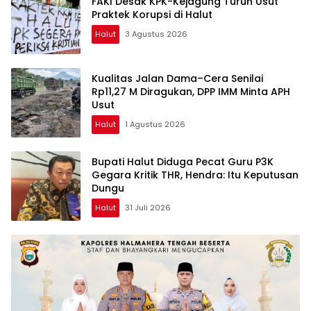
FAKI Desak KPK-Kejagung Turun Usut
Praktek Korupsi di Halut
Halut
3 Agustus 2026
Kualitas Jalan Dama–Cera Senilai
Rp11,27 M Diragukan, DPP IMM Minta APH
Usut
Halut
1 Agustus 2026
Bupati Halut Diduga Pecat Guru P3K
Gegara Kritik THR, Hendra: Itu Keputusan
Dungu
Halut
31 Juli 2026