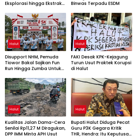
Eksplorasi hingga Ekstraksi
Binwas Terpadu ESDM
dalam Webinar MGEI-SC
UNG
Halut
Halut
Disupport NHM, Pemuda
FAKI Desak KPK-Kejagung
Tiowor Bakal Sajikan Fun
Turun Usut Praktek Korupsi
Run Hingga Zumba Untuk
di Halut
Meriahkan HUT RI ke-81
Halut
Halut
Kualitas Jalan Dama–Cera
Bupati Halut Diduga Pecat
Senilai Rp11,27 M Diragukan,
Guru P3K Gegara Kritik
DPP IMM Minta APH Usut
THR, Hendra: Itu Keputusan