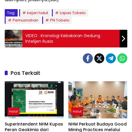
Tag:
kejari halut
Lapas Tobelo
Pemusnahan
PN Tobelo
VIDEO : Kronologi Kebakaran Gedung
Intelijen Rusia
Pos Terkait
Halut
Halut
Superintendent NHM Kupas
NHM Perkuat Budaya Good
Peran Geokimia dari
Mining Practices melalui