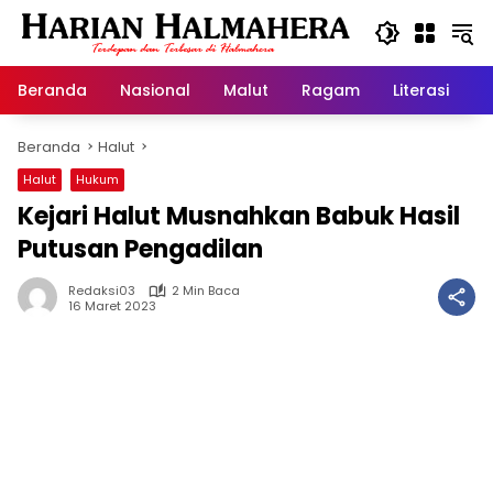
Langsung
ke
konten
Beranda
Nasional
Malut
Ragam
Literasi
H
Beranda
Halut
Halut
Hukum
Kejari Halut Musnahkan Babuk Hasil
Putusan Pengadilan
Redaksi03
2 Min Baca
16 Maret 2023