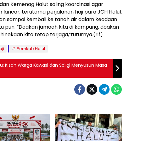
dan Kemenag Halut saling koordinasi agar
n lancar, terutama perjalanan haji para JCH Halut
uan sampai kembali ke tanah air dalam keadaan
tu pun. “Doakan jamaah kita di kampung, doakan
hinekaan kita tetap terjaga,”tuturnya.(rif)
ji
Pemkab Halut
u: Kisah Warga Kawasi dan Soligi Menyusun Masa