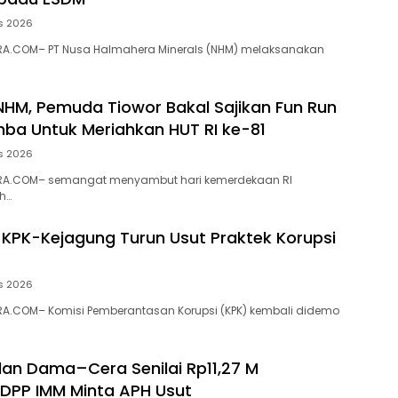
s 2026
A.COM– PT Nusa Halmahera Minerals (NHM) melaksanakan
NHM, Pemuda Tiowor Bakal Sajikan Fun Run
ba Untuk Meriahkan HUT RI ke-81
s 2026
RA.COM– semangat menyambut hari kemerdekaan RI
h…
 KPK-Kejagung Turun Usut Praktek Korupsi
s 2026
A.COM– Komisi Pemberantasan Korupsi (KPK) kembali didemo
alan Dama–Cera Senilai Rp11,27 M
 DPP IMM Minta APH Usut