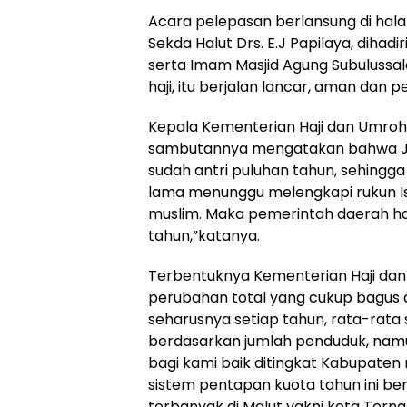
Acara pelepasan berlansung di hala
Sekda Halut Drs. E.J Papilaya, dihad
serta Imam Masjid Agung Subulussal
haji, itu berjalan lancar, aman dan 
Kepala Kementerian Haji dan Umroh H
sambutannya mengatakan bahwa JCH
sudah antri puluhan tahun, sehingga
lama menunggu melengkapi rukun Is
muslim. Maka pemerintah daerah ha
tahun,”katanya.
Terbentuknya Kementerian Haji dan U
perubahan total yang cukup bagus 
seharusnya setiap tahun, rata-rata 
berdasarkan jumlah penduduk, namun 
bagi kami baik ditingkat Kabupaten
sistem pentapan kuota tahun ini be
terbanyak di Malut yakni kota Ter