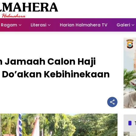
Ragam
Literasi
Harian Halmahera TV
Galeri
 Jamaah Calon Haji
: Do’akan Kebihinekaan
a