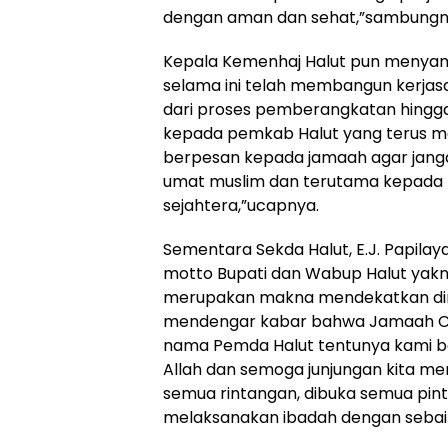
dengan aman dan sehat,”sambungn
Kepala Kemenhaj Halut pun menyam
selama ini telah membangun kerjasa
dari proses pemberangkatan hingga 
kepada pemkab Halut yang terus me
berpesan kepada jamaah agar jang
umat muslim dan terutama kepada 
sejahtera,”ucapnya.
Sementara Sekda Halut, E.J. Papi
motto Bupati dan Wabup Halut yak
merupakan makna mendekatkan diri p
mendengar kabar bahwa Jamaah Calo
nama Pemda Halut tentunya kami be
Allah dan semoga junjungan kita mem
semua rintangan, dibuka semua pint
melaksanakan ibadah dengan sebaik