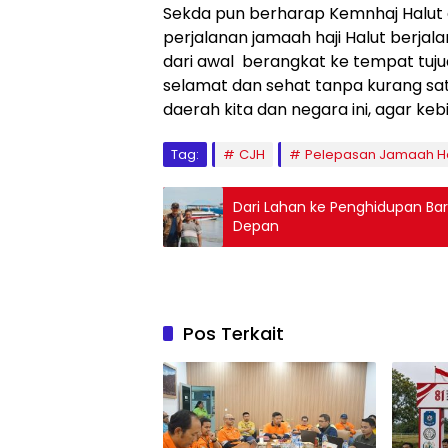
Sekda pun berharap Kemnhaj Halut 
perjalanan jamaah haji Halut berjala
dari awal berangkat ke tempat tuj
selamat dan sehat tanpa kurang sa
daerah kita dan negara ini, agar kebi
Tag:
CJH
Pelepasan Jamaah Ha
Dari Lahan ke Penghidupan Bar
Depan
Pos Terkait