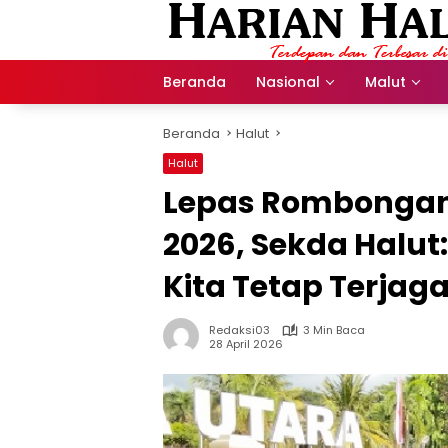
Langsung
ke
konten
Beranda
Nasional
Malut
Beranda
Halut
Halut
Lepas Rombongan
2026, Sekda Halut
Kita Tetap Terjag
Redaksi03
3 Min Baca
28 April 2026