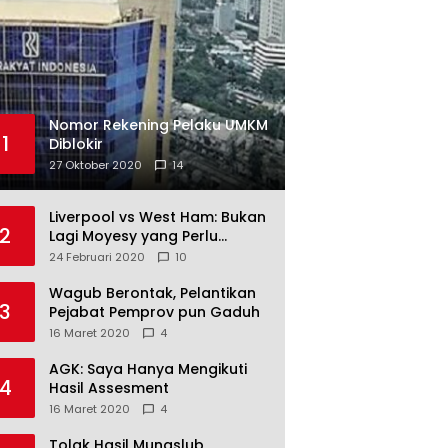
Nomor Rekening Pelaku UMKM
1
Diblokir
27 Oktober 2020
14
Liverpool vs West Ham: Bukan
2
Lagi Moyesy yang Perlu
Ditakuti
24 Februari 2020
10
Wagub Berontak, Pelantikan
3
Pejabat Pemprov pun Gaduh
16 Maret 2020
4
AGK: Saya Hanya Mengikuti
4
Hasil Assesment
16 Maret 2020
4
Tolak Hasil Munaslub,