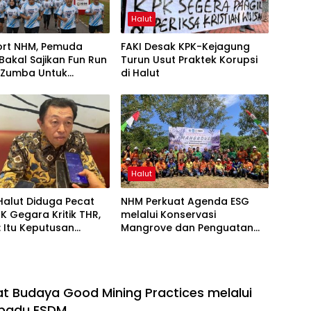
Halut
ort NHM, Pemuda
FAKI Desak KPK-Kejagung
Bakal Sajikan Fun Run
Turun Usut Praktek Korupsi
 Zumba Untuk
di Halut
an HUT RI ke-81
Halut
Halut Diduga Pecat
NHM Perkuat Agenda ESG
K Gegara Kritik THR,
melalui Konservasi
 Itu Keputusan
Mangrove dan Penguatan
Ekonomi Komunitas Pesisir
t Budaya Good Mining Practices melalui
rpadu ESDM