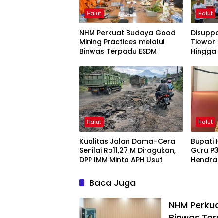
Halut
Halut
NHM Perkuat Budaya Good
Disupp
Mining Practices melalui
Tiowor 
Binwas Terpadu ESDM
Hingga
Meriahk
Halut
Halut
Kualitas Jalan Dama–Cera
Bupati 
Senilai Rp11,27 M Diragukan,
Guru P3
DPP IMM Minta APH Usut
Hendra:
Dungu
Baca Juga
NHM Perkua
Binwas Te