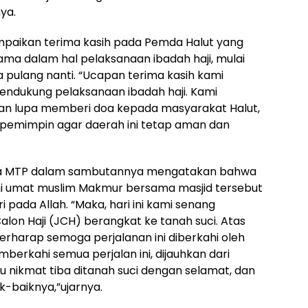
ya.
paikan terima kasih pada Pemda Halut yang
ma dalam hal pelaksanaan ibadah haji, mulai
pulang nanti. “Ucapan terima kasih kami
ndukung pelaksanaan ibadah haji. Kami
an lupa memberi doa kepada masyarakat Halut,
pemimpin agar daerah ini tetap aman dan
laya MTP dalam sambutannya mengatakan bahwa
ni umat muslim Makmur bersama masjid tersebut
ada Allah. “Maka, hari ini kami senang
n Haji (JCH) berangkat ke tanah suci. Atas
rharap semoga perjalanan ini diberkahi oleh
berkahi semua perjalan ini, dijauhkan dari
u nikmat tiba ditanah suci dengan selamat, dan
-baiknya,”ujarnya.