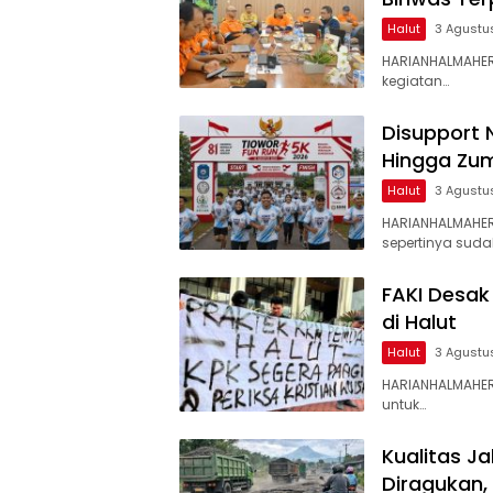
Halut
3 Agustu
HARIANHALMAHER
kegiatan…
Disupport 
Hingga Zum
Halut
3 Agustu
HARIANHALMAHE
sepertinya suda
FAKI Desak
di Halut
Halut
3 Agustu
HARIANHALMAHER
untuk…
Kualitas J
Diragukan,