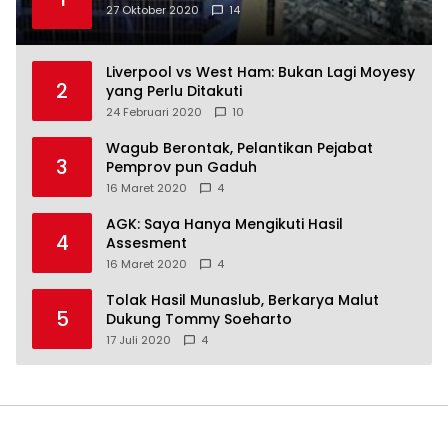
27 Oktober 2020
14
Liverpool vs West Ham: Bukan Lagi Moyesy
2
yang Perlu Ditakuti
24 Februari 2020
10
Wagub Berontak, Pelantikan Pejabat
3
Pemprov pun Gaduh
16 Maret 2020
4
AGK: Saya Hanya Mengikuti Hasil
4
Assesment
16 Maret 2020
4
Tolak Hasil Munaslub, Berkarya Malut
5
Dukung Tommy Soeharto
17 Juli 2020
4