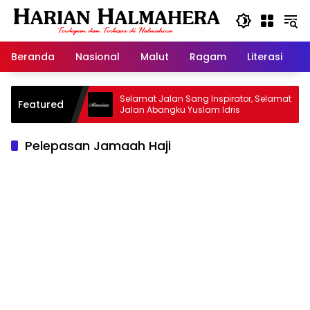
Langsung
ke
konten
Beranda
Nasional
Malut
Ragam
Literasi
H
id Warisan
Selamat Jalan Sang Inspirator, Selamat
Featured
Jalan Abangku Yuslam Idris
Pelepasan Jamaah Haji