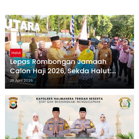
Halut
Lepas Rombongan Jamaah
Calon Haji 2026, Sekda Halut:
Do’akan Kebihinekaan Kita Tetap
28 April 2026
Terjaga