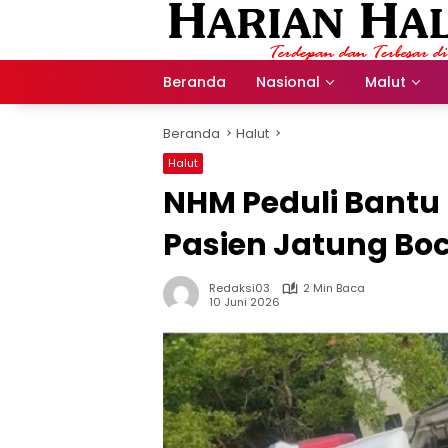
Langsung
ke
konten
Beranda
Nasional
Malut
Beranda
Halut
Halut
NHM Peduli Bantu
Pasien Jatung Boc
Redaksi03
2 Min Baca
10 Juni 2026