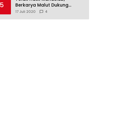
5
Berkarya Malut Dukung
Tommy Soeharto
17 Juli 2020
4