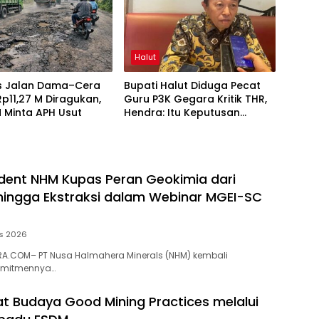
Halut
as Jalan Dama–Cera
Bupati Halut Diduga Pecat
 Rp11,27 M Diragukan,
Guru P3K Gegara Kritik THR,
 Minta APH Usut
Hendra: Itu Keputusan
Dungu
dent NHM Kupas Peran Geokimia dari
 hingga Ekstraksi dalam Webinar MGEI-SC
s 2026
A.COM– PT Nusa Halmahera Minerals (NHM) kembali
omitmennya…
t Budaya Good Mining Practices melalui