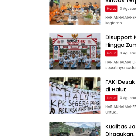
Binwas Te
Halut
3 Agustu
HARIANHALMAHER
kegiatan…
Disupport 
Hingga Zum
Halut
3 Agustu
HARIANHALMAHE
sepertinya suda
FAKI Desak
di Halut
Halut
3 Agustu
HARIANHALMAHER
untuk…
Kualitas J
Diragukan,