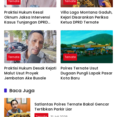
Ternate
Ternate
Praktisi Hukum Kesal
Villa Lago Montana Gaduh,
Oknum Jaksa Intervensi
Kejari Disarankan Periksa
Kasus Tunjangan DPRD
Ketua DPRD Ternate
Ternate
Ternate
Ternate
Praktisi Hukum Desak Kejati
Polres Ternate Usut
Malut Usut Proyek
Dugaan Pungli Lapak Pasar
Jembatan Ake Busale
Kota Baru
Baca Juga
Satlantas Polres Ternate Bakal Gencar
Tertibkan Parkir Liar
Ternate
31 Juli 2026