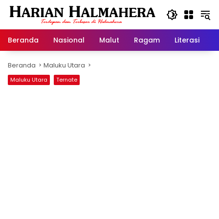
Langsung
ke
konten
Beranda
Nasional
Malut
Ragam
Literasi
H
Beranda
Maluku Utara
Maluku Utara
Ternate