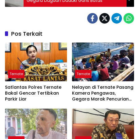
Gegara Dugaan Duduki Garis Batas
Pos Terkait
Ternate
Ternate
Satlantas Polres Ternate
Nelayan di Ternate Pasang
Bakal Gencar Tertibkan
Kamera Pengawas,
Parkir Liar
Gegara Marak Pencurian
Alat Tangkap