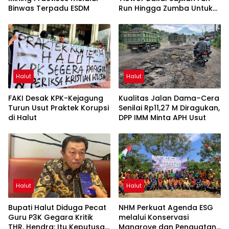
Binwas Terpadu ESDM
Run Hingga Zumba Untuk
Meriahkan HUT RI ke-81
Halut
Halut
FAKI Desak KPK-Kejagung
Kualitas Jalan Dama–Cera
Turun Usut Praktek Korupsi
Senilai Rp11,27 M Diragukan,
di Halut
DPP IMM Minta APH Usut
Halut
Halut
Bupati Halut Diduga Pecat
NHM Perkuat Agenda ESG
Guru P3K Gegara Kritik
melalui Konservasi
THR, Hendra: Itu Keputusan
Mangrove dan Penguatan