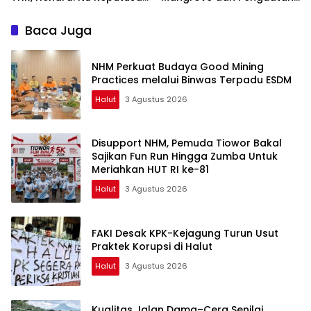
Dungu
Ekonomi Komunitas Pesisir
Baca Juga
NHM Perkuat Budaya Good Mining
Practices melalui Binwas Terpadu ESDM
Halut
3 Agustus 2026
Disupport NHM, Pemuda Tiowor Bakal
Sajikan Fun Run Hingga Zumba Untuk
Meriahkan HUT RI ke-81
Halut
3 Agustus 2026
FAKI Desak KPK-Kejagung Turun Usut
Praktek Korupsi di Halut
Halut
3 Agustus 2026
Kualitas Jalan Dama–Cera Senilai