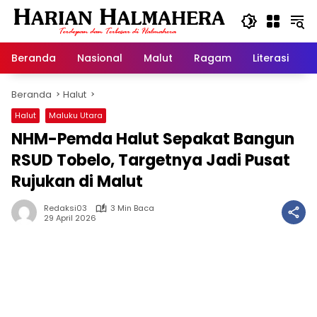
Langsung
ke
konten
Beranda
Nasional
Malut
Ragam
Literasi
H
Beranda
Halut
Halut
Maluku Utara
NHM-Pemda Halut Sepakat Bangun
RSUD Tobelo, Targetnya Jadi Pusat
Rujukan di Malut
Redaksi03
3 Min Baca
29 April 2026