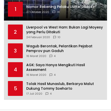
Nomor Rekening Pelaku UMKM Diblokir
1
27 Oktober 2020
14
Liverpool vs West Ham: Bukan Lagi Moyesy
2
yang Perlu Ditakuti
24 Februari 2020
10
Wagub Berontak, Pelantikan Pejabat
3
Pemprov pun Gaduh
16 Maret 2020
4
AGK: Saya Hanya Mengikuti Hasil
4
Assesment
16 Maret 2020
4
Tolak Hasil Munaslub, Berkarya Malut
5
Dukung Tommy Soeharto
17 Juli 2020
4