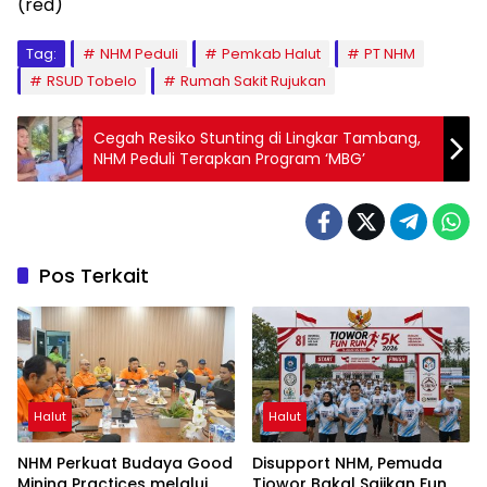
(red)
Tag:
NHM Peduli
Pemkab Halut
PT NHM
RSUD Tobelo
Rumah Sakit Rujukan
Cegah Resiko Stunting di Lingkar Tambang,
NHM Peduli Terapkan Program ‘MBG’
Pos Terkait
Halut
Halut
NHM Perkuat Budaya Good
Disupport NHM, Pemuda
Mining Practices melalui
Tiowor Bakal Sajikan Fun